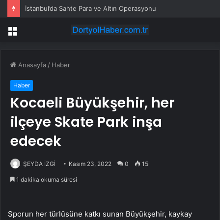
İstanbul’da Sahte Para ve Altın Operasyonu
Menü
Anasayfa
/
Haber
Haber
Kocaeli Büyükşehir, her
ilçeye Skate Park inşa
edecek
ŞEYDA İZGİ
Kasım 23, 2022
0
15
1 dakika okuma süresi
Sporun her türlüsüne katkı sunan Büyükşehir, kaykay