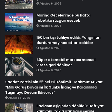
Ağustos 6, 2026
Marina Geceleri’nde bu hafta
rebetika rüzgarı esecek
Ağustos 6, 2026
150 bin kişi tahliye edildi: Yangınları
durduramayınca atları saldılar
Ağustos 6, 2026
Süper otomobil markası manuel
vitese geri dönüyor
Ağustos 6, 2026
Saadet Partisi’nin 25’nci Yıl Dönümü… Mahmut Arıkan:
“Millî Görüş Davasını İlk Günkü İnanç ve Kararlılıkla
Taşımaya Devam Ediyoruz”
Ağustos 6, 2026
Facianın eşiğinden dönüldü: Hafriyat
kamyonu takla atıp karşı şeride