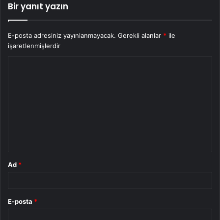
Bir yanıt yazın
E-posta adresiniz yayınlanmayacak.
Gerekli alanlar
*
ile
işaretlenmişlerdir
Y
o
r
u
m
*
Ad
*
E-posta
*