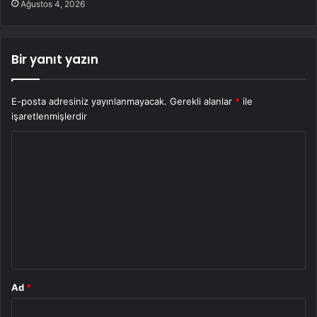
Ağustos 4, 2026
Bir yanıt yazın
E-posta adresiniz yayınlanmayacak.
Gerekli alanlar
*
ile
işaretlenmişlerdir
Y
o
r
u
m
*
Ad
*