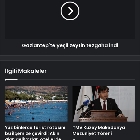
Gaziantep'te yeşil zeytin tezgaha indi
İlgili Makaleler
Yüz binlerce turist rotasını
TMV Kuzey Makedonya
bu ilçemize çevirdi: Akın
Mezuniyet Töreni
akın geliyorlar, otellerde