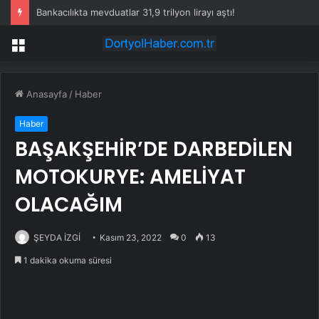
Bankacılıkta mevduatlar 31,9 trilyon lirayı aştı!
Menü
Anasayfa
/
Haber
Haber
BAŞAKŞEHİR’DE DARBEDİLEN
MOTOKURYE: AMELİYAT
OLACAĞIM
ŞEYDA İZGİ
Kasım 23, 2022
0
13
1 dakika okuma süresi