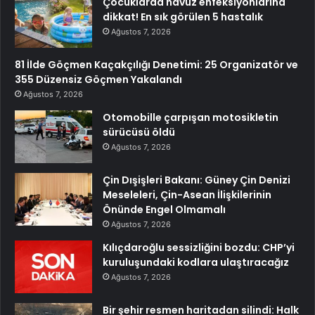
Çocuklarda havuz enfeksiyonlarına
dikkat! En sık görülen 5 hastalık
Ağustos 7, 2026
81 İlde Göçmen Kaçakçılığı Denetimi: 25 Organizatör ve
355 Düzensiz Göçmen Yakalandı
Ağustos 7, 2026
Otomobille çarpışan motosikletin
sürücüsü öldü
Ağustos 7, 2026
Çin Dışişleri Bakanı: Güney Çin Denizi
Meseleleri, Çin-Asean İlişkilerinin
Önünde Engel Olmamalı
Ağustos 7, 2026
Kılıçdaroğlu sessizliğini bozdu: CHP’yi
kuruluşundaki kodlara ulaştıracağız
Ağustos 7, 2026
Bir şehir resmen haritadan silindi: Halk