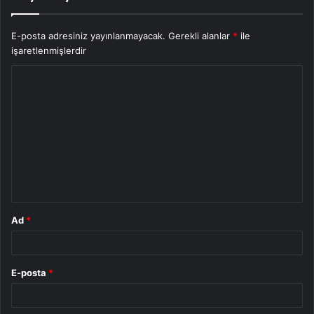
E-posta adresiniz yayınlanmayacak.
Gerekli alanlar
*
ile
işaretlenmişlerdir
Y
o
r
u
m
*
Ad
*
E-posta
*