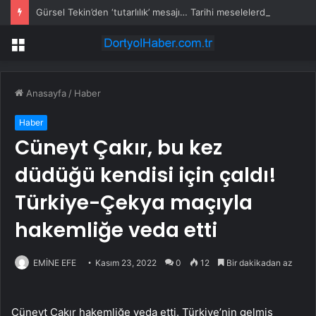
Gürsel Tekin’den ‘tutarlılık’ mesajı… Tarihi meselelerde pusula net olmalı
Menü
Anasayfa
/
Haber
Haber
Cüneyt Çakır, bu kez
düdüğü kendisi için çaldı!
Türkiye-Çekya maçıyla
hakemliğe veda etti
EMİNE EFE
Kasım 23, 2022
0
12
Bir dakikadan az
Cüneyt Çakır hakemliğe veda etti. Türkiye’nin gelmiş