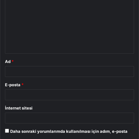
o
r
u
m
*
Ad
*
E-posta
*
İnternet sitesi
Daha sonraki yorumlarımda kullanılması için adım, e-posta