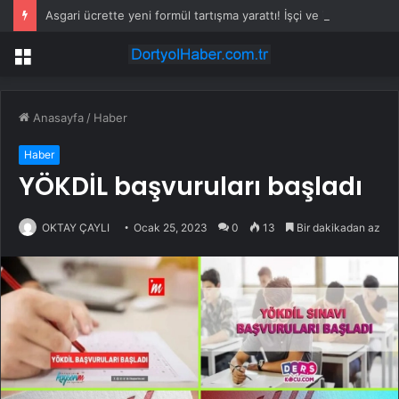
Asgari ücrette yeni formül tartışma yarattı! İşçi ve işveren karşı karşıya
Menü
Anasayfa
/
Haber
Haber
YÖKDİL başvuruları başladı
OKTAY ÇAYLI
Ocak 25, 2023
0
13
Bir dakikadan az