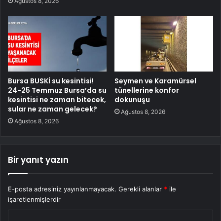
Ağustos 8, 2026
Bursa BUSKİ su kesintisi!
Seymen ve Karamürsel
24-25 Temmuz Bursa’da su
tünellerine konfor
kesintisi ne zaman bitecek,
dokunuşu
sular ne zaman gelecek?
Ağustos 8, 2026
Ağustos 8, 2026
Bir yanıt yazın
E-posta adresiniz yayınlanmayacak.
Gerekli alanlar
*
ile
işaretlenmişlerdir
Y