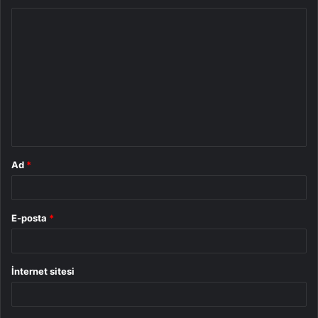
Y
o
r
u
m
*
Ad
*
E-posta
*
İnternet sitesi