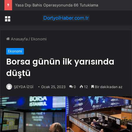
Yasa Dışı Bahis Operasyonunda 66 Tutuklama
Menü
Anasayfa
/
Ekonomi
Ekonomi
Borsa günün ilk yarısında
düştü
ŞEYDA İZGİ
Ocak 25, 2023
0
12
Bir dakikadan az