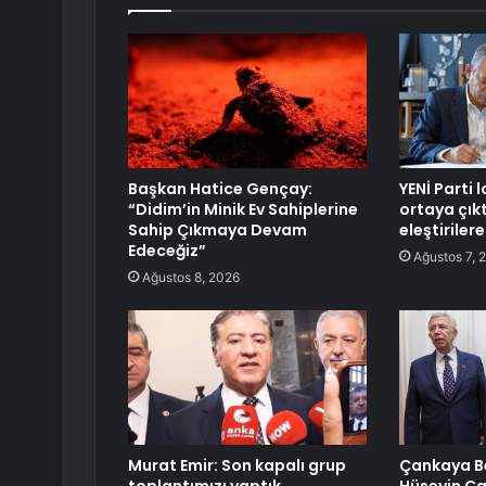
Başkan Hatice Gençay:
YENİ Parti
“Didim’in Minik Ev Sahiplerine
ortaya çıkt
Sahip Çıkmaya Devam
eleştiriler
Edeceğiz”
Ağustos 7, 
Ağustos 8, 2026
Murat Emir: Son kapalı grup
Çankaya Be