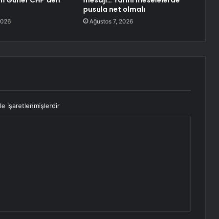
an Güner CHP’den
mesajı… Tarihi meselelerde
pusula net olmalı
2026
Ağustos 7, 2026
le işaretlenmişlerdir