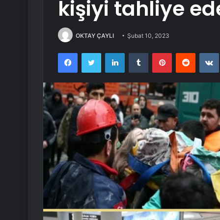
kişiyi tahliye e
OKTAY ÇAYLI
Şubat 10, 2023
Facebook
Twitter
LinkedIn
Tumblr
Pinterest
Reddit