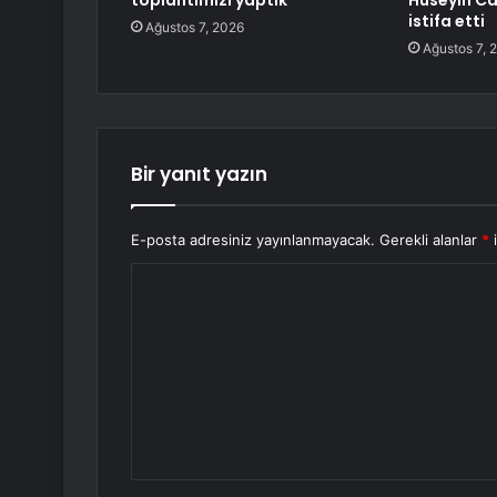
toplantımızı yaptık
Hüseyin C
istifa etti
Ağustos 7, 2026
Ağustos 7, 
Bir yanıt yazın
E-posta adresiniz yayınlanmayacak.
Gerekli alanlar
*
i
Y
o
r
u
m
*