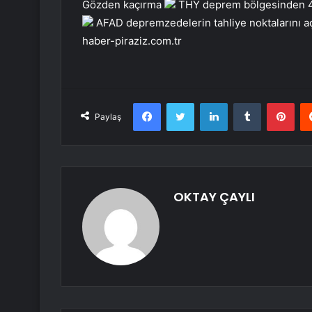
Gözden kaçırma
THY deprem bölgesinden 44 
AFAD depremzedelerin tahliye noktalarını a
haber-piraziz.com.tr
Facebook
Twitter
LinkedIn
Tumblr
Pint
Paylaş
OKTAY ÇAYLI