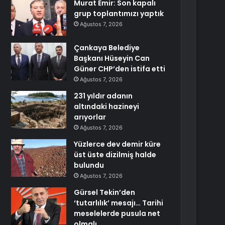
Murat Emir: Son kapalı
grup toplantımızı yaptık
Ağustos 7, 2026
Çankaya Belediye
Başkanı Hüseyin Can
Güner CHP’den istifa etti
Ağustos 7, 2026
231 yıldır adanın
altındaki hazineyi
arıyorlar
Ağustos 7, 2026
Yüzlerce dev demir küre
üst üste dizilmiş halde
bulundu
Ağustos 7, 2026
Gürsel Tekin’den
‘tutarlılık’ mesajı… Tarihi
meselelerde pusula net
olmalı