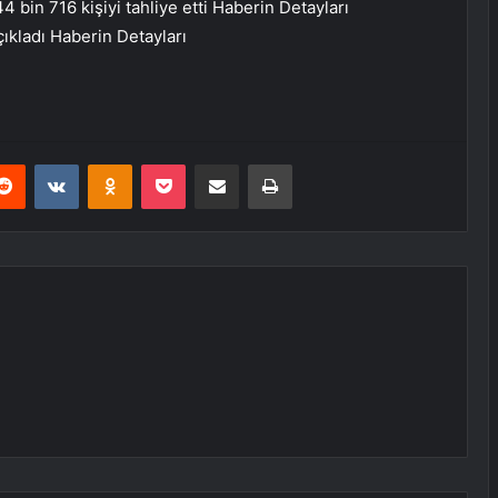
bin 716 kişiyi tahliye etti
Haberin Detayları
çıkladı
Haberin Detayları
erest
Reddit
VKontakte
Odnoklassniki
Pocket
E-Posta ile paylaş
Yazdır