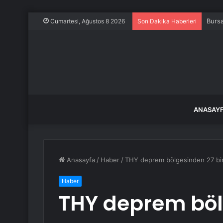
Seym
Cumartesi, Ağustos 8 2026
Son Dakika Haberleri
ANASAY
Anasayfa
/
Haber
/
THY deprem bölgesinden 27 bin 
Haber
THY deprem böl