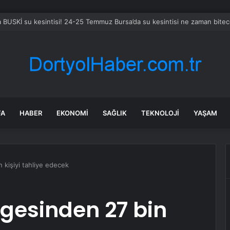
en ve Karamürsel tünellerine konfor dokunuşu
FA
HABER
EKONOMI
SAĞLIK
TEKNOLOJI
YAŞAM
kişiyi tahliye edecek
gesinden 27 bin