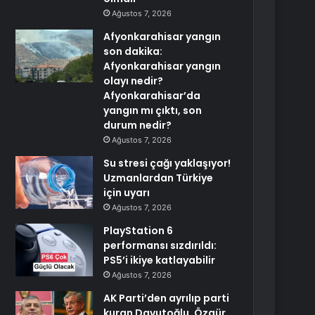
Ağustos 7, 2026
Afyonkarahisar yangın
son dakika:
Afyonkarahisar yangın
olayı nedir?
Afyonkarahisar’da
yangın mı çıktı, son
durum nedir?
Ağustos 7, 2026
Su stresi çağı yaklaşıyor!
Uzmanlardan Türkiye
için uyarı
Ağustos 7, 2026
PlayStation 6
performansı sızdırıldı:
PS5’i ikiye katlayabilir
Ağustos 7, 2026
AK Parti’den ayrılıp parti
kuran Davutoğlu, Özgür