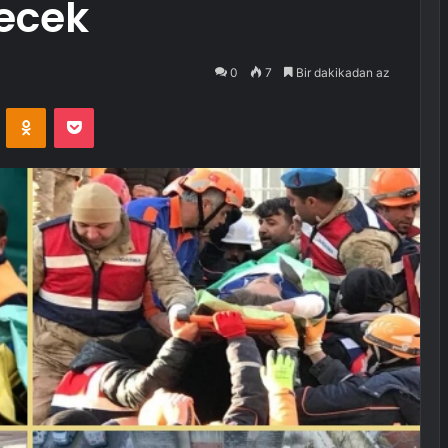
decek
0
7
Bir dakikadan az
VKontakte
Odnoklassniki
Pocket