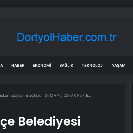
ğlu sessizliğini bozdu: CHP’yi kuruluşundaki kodlara ulaştıracağız
FA
HABER
EKONOMI
SAĞLIK
TEKNOLOJI
YAŞAM
kan adaylarını açıkladı! 5’i MHP’li, 25’i AK Parti’li…
lçe Belediyesi