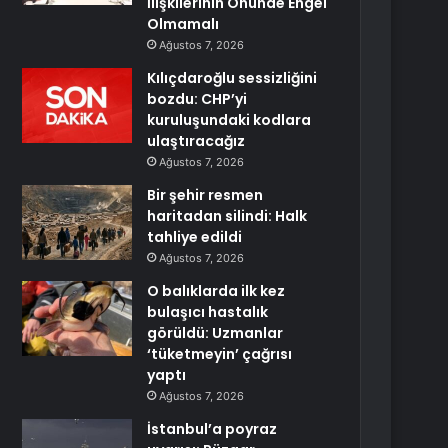
İlişkilerinin Önünde Engel
Olmamalı
Ağustos 7, 2026
Kılıçdaroğlu sessizliğini
bozdu: CHP’yi
kuruluşundaki kodlara
ulaştıracağız
Ağustos 7, 2026
Bir şehir resmen
haritadan silindi: Halk
tahliye edildi
Ağustos 7, 2026
O balıklarda ilk kez
bulaşıcı hastalık
görüldü: Uzmanlar
‘tüketmeyin’ çağrısı
yaptı
Ağustos 7, 2026
İstanbul’a poyraz