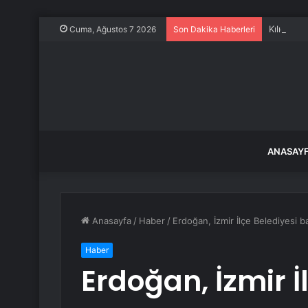
Kılıçdaro
Cuma, Ağustos 7 2026
Son Dakika Haberleri
ANASAY
Anasayfa
/
Haber
/
Erdoğan, İzmir İlçe Belediyesi baş
Haber
Erdoğan, İzmir İ