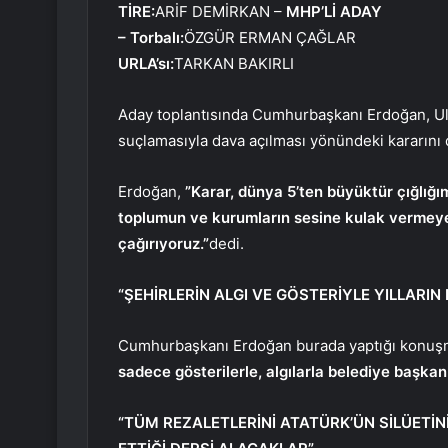
TİRE:
ARİF DEMİRKAN –
MHP’Lİ ADAY
– Torbalı:
ÖZGÜR ERMAN ÇAĞLAR
URLA’sı:
TARKAN BAKIRLI
Aday toplantısında Cumhurbaşkanı Erdoğan, Ulus
suçlamasıyla dava açılması yönündeki kararını 
Erdoğan,
”Karar, dünya 5’ten büyüktür çığlığımı
toplumun ve kurumların sesine kulak vermeye,
çağırıyoruz.”
dedi.
“ŞEHİRLERİN ALGI VE GÖSTERİYLE YILLARIN
Cumhurbaşkanı Erdoğan burada yaptığı konuşm
sadece gösterilerle, algılarla belediye başkan
“TÜM REZALETLERİNİ ATATÜRK’ÜN SİLÜETİN