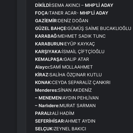
DİKİLDİ:
SEMA AKINCI –
MHP’Lİ ADAY
FOÇA:
TANER ACAR-
MHP’Lİ ADAY
GAZİEMİR:
DENİZ DOĞAN
GÜZEL BAHÇE:
GÜMÜŞ SAİME BUCAKLIOĞLU
KARABAĞ:
MEHMET SADIK TUNC
KARABURUN:
EYÜP KAYKAÇ
KARŞIYAKA:
İSMAİL ÇİFTÇİOĞLU
KEMALPAŞA:
GALIP ATAR
Alaycı:
SAMİ MOLLAAHMET
KİRAZ:
SALİHA ÖZÇINAR KUTLU
KONAK:
CEYDA SEPARALİZ ÇANKIRI
Menderes:
SİNAN AKDENİZ
– MENEMEN:
AYDIN ​​PEHLİVAN
– Narlıdere:
MURAT SARMAN
PARALI:
ALİ HADİM
SEFERİHİSAR:
AHMET AYDIN
SELÇUK:
ZEYNEL BAKICI