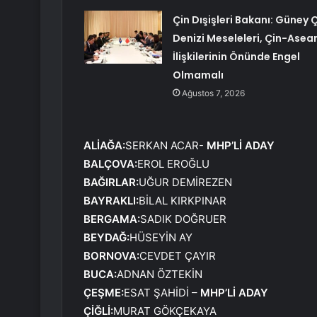
Çin Dışişleri Bakanı: Güney 
Denizi Meseleleri, Çin-Asea
İlişkilerinin Önünde Engel
Olmamalı
Ağustos 7, 2026
ALİAĞA:
SERKAN ACAR-
MHP’Lİ ADAY
BALÇOVA:
EROL EROĞLU
BAĞIRLAR:
UĞUR DEMİREZEN
BAYRAKLI:
BİLAL KIRKPINAR
BERGAMA:
SADIK DOĞRUER
BEYDAĞ:
HÜSEYİN AY
BORNOVA:
CEVDET ÇAYIR
BUCA:
ADNAN ÖZTEKİN
ÇEŞME:
ESAT ŞAHİDİ –
MHP’Lİ ADAY
ÇİĞLİ:
MURAT GÖKÇEKAYA