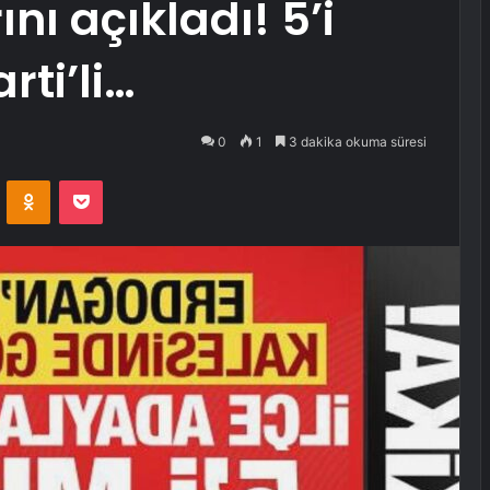
ı açıkladı! 5’i
rti’li…
0
1
3 dakika okuma süresi
VKontakte
Odnoklassniki
Pocket