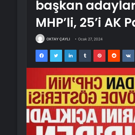
başkan adayların
MHP’li, 25’i AK Pa
OKTAY ÇAYLI
Ocak 27, 2024
Facebook
Twitter
LinkedIn
Tumblr
Pinterest
Reddit