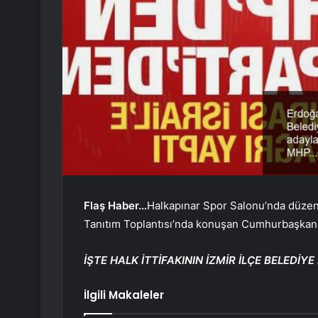
Flaş Haber…
Halkapınar Spor Salonu’nda düzenl
Tanıtım Toplantısı’nda konuşan Cumhurbaşkanı E
İŞTE HALK İTTİFAKININ İZMİR İLÇE BELEDİY
İlgili Makaleler