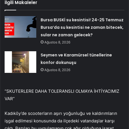
İlgili Makaleler
Bursa BUSKİ su kesintisi! 24-25 Temmuz
Bursa’da su kesintisi ne zaman bitecek,
sular ne zaman gelecek?
Ağustos 8, 2026
Seymen ve Karamürsel tünellerine
konfor dokunuşu
Ağustos 8, 2026
“SKUTERLERE DAHA TOLERANSLI OLMAYA İHTİYACIMIZ
VAR”
Kadıköy’de scooterların aşırı yoğunluğu ve kaldırımların
işgal edilmesi konusunda da ilçedeki vatandaşlar karşı
çıktı. Bazıları bu uygulamanın çok ağır olduğuna işaret