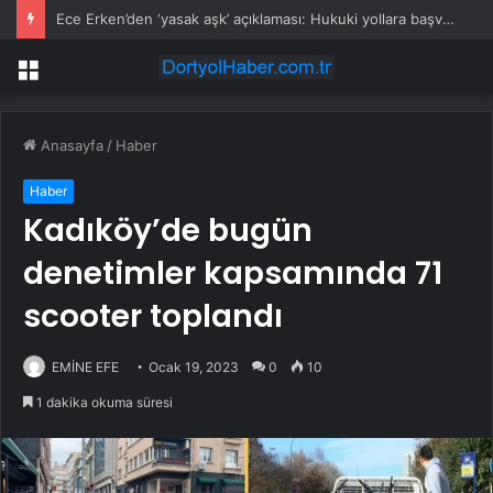
Ece Erken’den ‘yasak aşk’ açıklaması: Hukuki yollara başvuruyor
Menü
Anasayfa
/
Haber
Haber
Kadıköy’de bugün
denetimler kapsamında 71
scooter toplandı
EMİNE EFE
Ocak 19, 2023
0
10
1 dakika okuma süresi