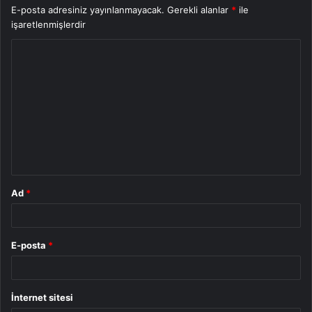
E-posta adresiniz yayınlanmayacak.
Gerekli alanlar
*
ile
işaretlenmişlerdir
Y
o
r
u
m
*
Ad
*
E-posta
*
İnternet sitesi