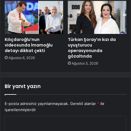
Kılıçdaroğlu’nun
Türkan Şoray’ın kızı da
videosunda İmamoğlu
uyuşturucu
detayı dikkat çekti
operasyonunda
gözaltında
Ağustos 6, 2026
Ağustos 5, 2026
Bir yanıt yazın
E-posta adresiniz yayınlanmayacak.
Gerekli alanlar
*
ile
işaretlenmişlerdir
Y
o