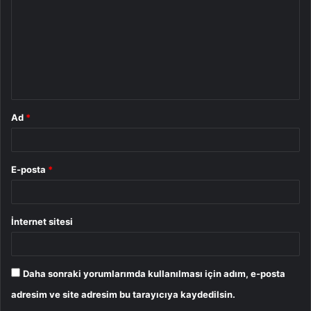
r
u
m
*
Ad
*
E-posta
*
İnternet sitesi
Daha sonraki yorumlarımda kullanılması için adım, e-posta
adresim ve site adresim bu tarayıcıya kaydedilsin.