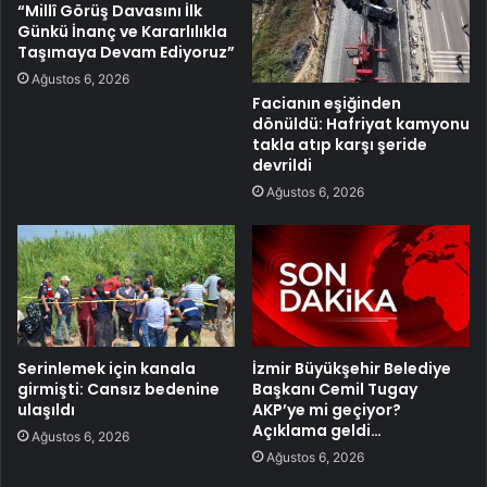
“Millî Görüş Davasını İlk
Günkü İnanç ve Kararlılıkla
Taşımaya Devam Ediyoruz”
Ağustos 6, 2026
Facianın eşiğinden
dönüldü: Hafriyat kamyonu
takla atıp karşı şeride
devrildi
Ağustos 6, 2026
Serinlemek için kanala
İzmir Büyükşehir Belediye
girmişti: Cansız bedenine
Başkanı Cemil Tugay
ulaşıldı
AKP’ye mi geçiyor?
Açıklama geldi…
Ağustos 6, 2026
Ağustos 6, 2026