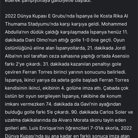
ederek şampiyonaya galibiyetle başladı.
2022 Dünya Kupası E Grubu’nda İspanya ile Kosta Rika Al
Thumama Stadyumu’nda karşı karşıya geldi. Mohammed
Abdulla’nın düdük çaldığı karşılaşmada İspanya henüz 11.
dakikada Dani Olmo’nun attığı golle 1-0 öne geçti. Oyun
üstünlüğünü eline alan İspanyollarda, 21. dakikada Jordi
Alba’nın sol taraftan ceza sahasına yaptığı ortada Asensio
farkı 2’ye çıkardı. 31. dakikada kazanılan penaltıyı gole
çeviren Ferran Torres birinci yarının sonucunu belirledi.
İspanya, ikinci yarıya da adeta golle başladı Ferran Torres
kendisinin ikinci, ekibinin 4. golüne imza attı. Çabada çok
üstün bir oyun sergileyen İspanya, rakibine de konum
imkanı vermezken 74. dakikada da Gavi’nin ayağından
bulduğu golle farkı 5’e çıkardı. 90. dakikada Carlos Soler ve
uzatma dakikalarında da Alvaro Morata skoru tayin eden
golleri attı. Luis Enrique’nin öğrencileri 7-0’lık skorla, 2022
Dünya Kupası’nda şu ana kadar en farklı sonuca imza atan