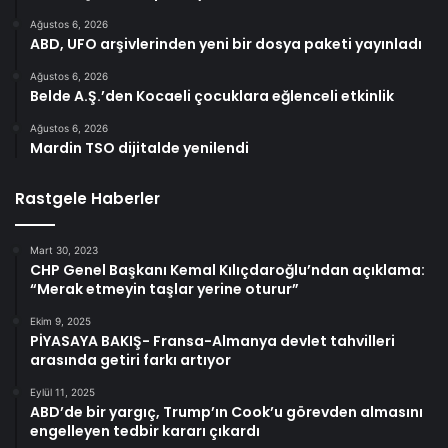
Ağustos 6, 2026
ABD, UFO arşivlerinden yeni bir dosya paketi yayınladı
Ağustos 6, 2026
Belde A.Ş.’den Kocaeli çocuklara eğlenceli etkinlik
Ağustos 6, 2026
Mardin TSO dijitalde yenilendi
Rastgele Haberler
Mart 30, 2023
CHP Genel Başkanı Kemal Kılıçdaroğlu’ndan açıklama:
“Merak etmeyin taşlar yerine oturur”
Ekim 9, 2025
PİYASAYA BAKIŞ- Fransa-Almanya devlet tahvilleri
arasında getiri farkı artıyor
Eylül 11, 2025
ABD’de bir yargıç, Trump’ın Cook’u görevden almasını
engelleyen tedbir kararı çıkardı