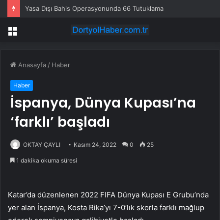
Yasa Dışı Bahis Operasyonunda 66 Tutuklama
Menü
Anasayfa
/
Haber
Haber
İspanya, Dünya Kupası’na
‘farklı’ başladı
OKTAY ÇAYLI
Kasım 24, 2022
0
25
1 dakika okuma süresi
Katar’da düzenlenen 2022 FIFA Dünya Kupası E Grubu’nda
yer alan İspanya, Kosta Rika’yı 7-0’lık skorla farklı mağlup