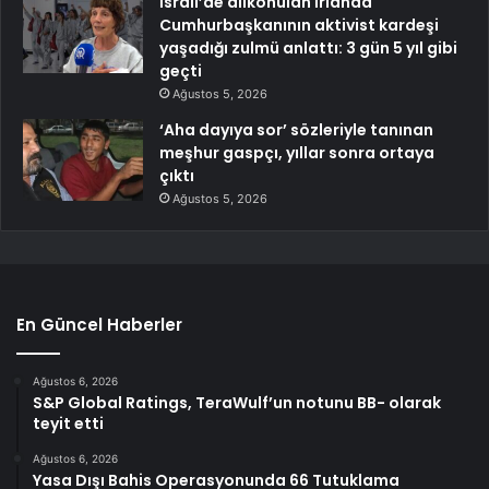
İsrail’de alıkonulan İrlanda
Cumhurbaşkanının aktivist kardeşi
yaşadığı zulmü anlattı: 3 gün 5 yıl gibi
geçti
Ağustos 5, 2026
‘Aha dayıya sor’ sözleriyle tanınan
meşhur gaspçı, yıllar sonra ortaya
çıktı
Ağustos 5, 2026
En Güncel Haberler
Ağustos 6, 2026
S&P Global Ratings, TeraWulf’un notunu BB- olarak
teyit etti
Ağustos 6, 2026
Yasa Dışı Bahis Operasyonunda 66 Tutuklama