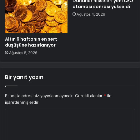
Danaher hisseleri yeni CEO
ataması sonrası yükseldi
Ağustos 4, 2026
Altın 6 haftanın en sert
düşüşüne hazırlanıyor
Ağustos 5, 2026
Bir yanıt yazın
E-posta adresiniz yayınlanmayacak.
Gerekli alanlar
*
ile
işaretlenmişlerdir
Y
o
r