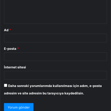
u
m
*
Ad
*
E-posta
*
İnternet sitesi
Daha sonraki yorumlarımda kullanılması için adım, e-posta
adresim ve site adresim bu tarayıcıya kaydedilsin.