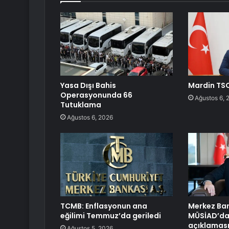
Yasa Dışı Bahis
Mardin TSO
Operasyonunda 66
Ağustos 6, 
Tutuklama
Ağustos 6, 2026
TCMB: Enflasyonun ana
Merkez Ban
eğilimi Temmuz’da geriledi
MÜSİAD’dan
açıklamas
Ağustos 5, 2026