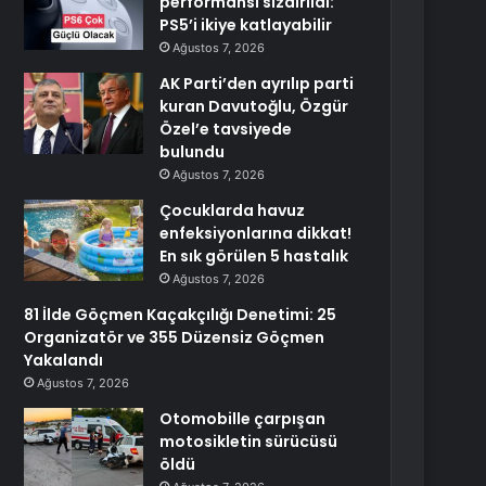
performansı sızdırıldı:
PS5’i ikiye katlayabilir
Ağustos 7, 2026
AK Parti’den ayrılıp parti
kuran Davutoğlu, Özgür
Özel’e tavsiyede
bulundu
Ağustos 7, 2026
Çocuklarda havuz
enfeksiyonlarına dikkat!
En sık görülen 5 hastalık
Ağustos 7, 2026
81 İlde Göçmen Kaçakçılığı Denetimi: 25
Organizatör ve 355 Düzensiz Göçmen
Yakalandı
Ağustos 7, 2026
Otomobille çarpışan
motosikletin sürücüsü
öldü