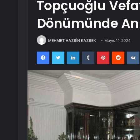
Topçuoğlu Vefatı
Dönümünde Anı
MEHMET HAZBİN KAZBEK
Mayıs 11, 2024
Facebook
Twitter
LinkedIn
Tumblr
Pinterest
Reddit