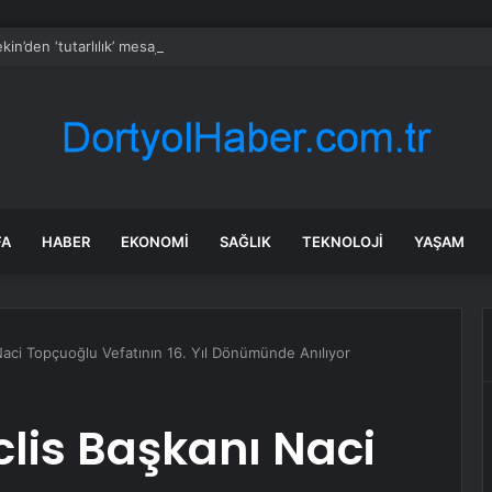
kin’den ‘tutarlılık’ mesajı… Tarihi meselelerde pusula net olmalı
FA
HABER
EKONOMI
SAĞLIK
TEKNOLOJI
YAŞAM
aci Topçuoğlu Vefatının 16. Yıl Dönümünde Anılıyor
lis Başkanı Naci