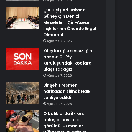
Ağustos 7, 2026
Çin Dışişleri Bakanı:
Güney Çin Denizi
Meseleleri, Çin-Asean
İlişkilerinin Önünde Engel
Olmamalı
Ağustos 7, 2026
Kılıçdaroğlu sessizliğini
bozdu: CHP’yi
kuruluşundaki kodlara
ulaştıracağız
Ağustos 7, 2026
Bir şehir resmen
haritadan silindi: Halk
tahliye edildi
Ağustos 7, 2026
O balıklarda ilk kez
bulaşıcı hastalık
görüldü: Uzmanlar