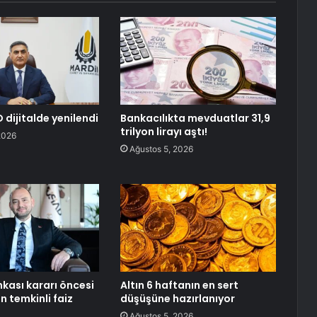
 dijitalde yenilendi
Bankacılıkta mevduatlar 31,9
trilyon lirayı aştı!
2026
Ağustos 5, 2026
kası kararı öncesi
Altın 6 haftanın en sert
 temkinli faiz
düşüşüne hazırlanıyor
ı
Ağustos 5, 2026