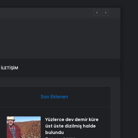
İLETIŞIM
Son Eklenen
Yüzlerce dev demir küre
üst üste dizilmiş halde
bulundu