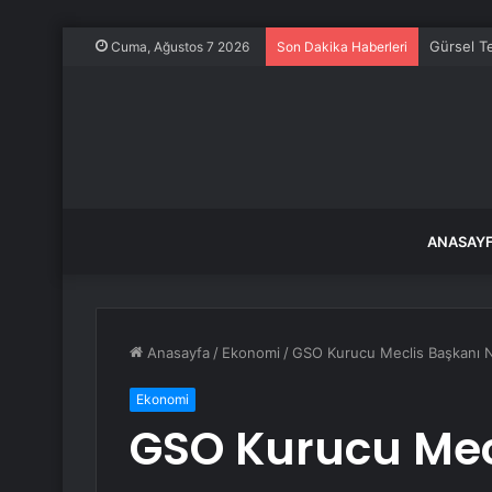
Gürsel Te
Cuma, Ağustos 7 2026
Son Dakika Haberleri
ANASAY
Anasayfa
/
Ekonomi
/
GSO Kurucu Meclis Başkanı N
Ekonomi
GSO Kurucu Mec