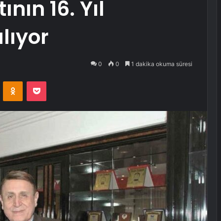
nın 16. Yıl
lıyor
0
0
1 dakika okuma süresi
VKontakte
Odnoklassniki
Pocket