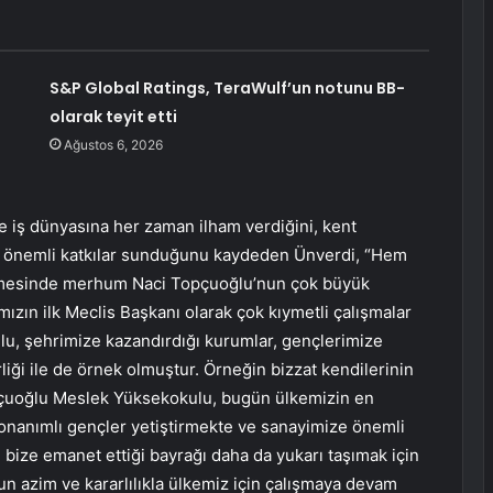
S&P Global Ratings, TeraWulf’un notunu BB-
olarak teyit etti
Ağustos 6, 2026
le iş dünyasına her zaman ilham verdiğini, kent
a önemli katkılar sunduğunu kaydeden Ünverdi, “Hem
lmesinde merhum Naci Topçuoğlu’nun çok büyük
mızın ilk Meclis Başkanı olarak çok kıymetli çalışmalar
, şehrimize kazandırdığı kurumlar, gençlerimize
liği ile de örnek olmuştur. Örneğin bizzat kendilerinin
opçuoğlu Meslek Yüksekokulu, bugün ülkemizin en
donanımlı gençler yetiştirmekte ve sanayimize önemli
n bize emanet ettiği bayrağı daha da yukarı taşımak için
un azim ve kararlılıkla ülkemiz için çalışmaya devam