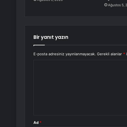
Ağustos 5, 
Bir yanıt yazın
E-posta adresiniz yayınlanmayacak.
Gerekli alanlar
*
i
Y
o
r
u
m
*
Ad
*