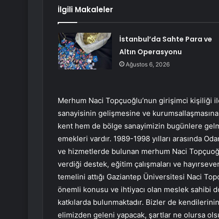
İlgili Makaleler
İstanbul’da Sahte Para ve
Altın Operasyonu
Ağustos 6, 2026
Merhum Naci Topçuoğlu’nun girişimci kişiliği i
sanayisinin gelişmesine ve kurumsallaşmasın
kent hem de bölge sanayimizin bugünlere ge
emekleri vardır. 1989-1998 yılları arasında Oda
ve hizmetlerde bulunan merhum Naci Topçuoğlu
verdiği destek, eğitim çalışmaları ve hayırsever
temelini attığı Gaziantep Üniversitesi Naci T
önemli konusu ve ihtiyacı olan meslek sahibi 
katkılarda bulunmaktadır. Bizler de kendilerini
elimizden geleni yapacak, şartlar ne olursa ols