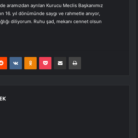
inde aramızdan ayrılan Kurucu Meclis Başkanımız
n 16. yıl dönümünde saygı ve rahmetle anıyor,
ağlığı diliyorum. Ruhu şad, mekanı cennet olsun
erest
Reddit
VKontakte
Odnoklassniki
Pocket
E-Posta ile paylaş
Yazdır
EK