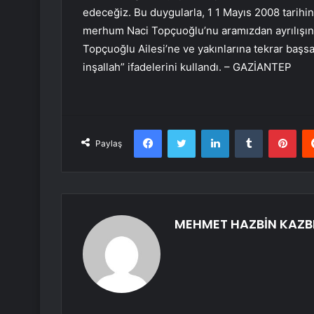
edeceğiz. Bu duygularla, 1 1 Mayıs 2008 tarih
merhum Naci Topçuoğlu’nu aramızdan ayrılışını
Topçuoğlu Ailesi’ne ve yakınlarına tekrar başs
inşallah” ifadelerini kullandı. – GAZİANTEP
Facebook
Twitter
LinkedIn
Tumblr
Pint
Paylaş
MEHMET HAZBİN KAZB