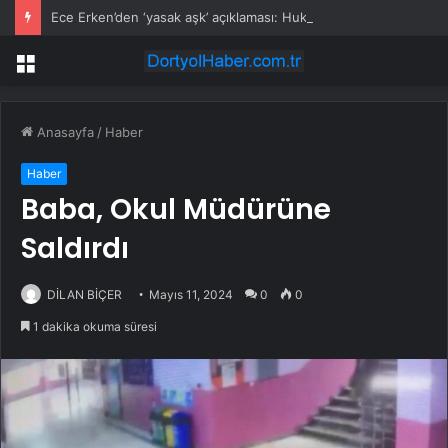
Ece Erken’den ‘yasak aşk’ açıklaması: Hukuki yollara başvuruyor
Menü
Anasayfa
/
Haber
Haber
Baba, Okul Müdürüne
Saldırdı
DİLAN BİÇER
Mayıs 11, 2024
0
0
1 dakika okuma süresi