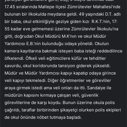
17.45 sıralarında Maltepe ilçesi Zümrütevler Mahallesi’nde
bulunan bir ilkokulda meydana geldi. 49 yaşındaki D.T. adlı
bir baba, okul etkinliğiyle geziye giden kızı R.K.T.’nin, 17:
55 kadar eve gelmemesi üzerine Zümrütevler İlkokulu’na
gitti, doğrudan Okul Müdürü M.K’nın ve okul Müdür
Yardımcısı E.B.’nin bulunduğu odaya yöneldi. Okulun
kamera kayıtlarına bakmak isteyen baba isteği reddedilince
öfkelendi. Öfkeli veli eğitimcilere küfür ve tehditler
savurdu, okul koridorunda tansiyon giderek yükseldi.
Müdür ve Müdür Yardımcısı kapıyı kapatıp odaya girince
veli kapıyı tekmeledi. Diğer öğretmenler ve görevliler
araya girmek istedi ama veli onları da itti. Sandalye ile
müdürün kapısını kırmaya çalışan veli, güvenlik
görevlilerine de karşı koydu. Bunun üzerine okula polis
çağrıldı, taraflar birbirinden şikayetçi olurken polis ekipleri
de okul önünde nöbet tutmaya başladı.