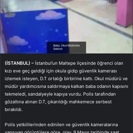
(İSTANBUL) –
İstanbul’un Maltepe ilçesinde öğrenci olan
kızı eve geç geldiği için okula gidip güvenlik kamerası
izlemek isteyen, D.T ortalığı birbirine kattı. Okul müdürü ve
müdür yardımcısına saldırmaya kalkan baba odanın kapısını
tekmeledi, sandalyeyle kapıya vurdu. Polis tarafından
gözaltına alınan D.T, çıkarıldığı mahkemece serbest
bırakıldı.
Polis yetkililerinden edinilen ve güvenlik kameralarına
yansıyan görüntülere göre, olay, 9 Mayıs tarihinde saat