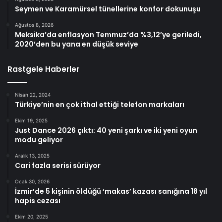
Seymen ve Karamürsel tünellerine konfor dokunuşu
Ağustos 8, 2026
Meksika’da enflasyon Temmuz’da %3,12’ye geriledi,
2020’den bu yana en düşük seviye
Rastgele Haberler
Nisan 22, 2024
Türkiye’nin en çok ithal ettiği telefon markaları
Ekim 19, 2025
Just Dance 2026 çıktı: 40 yeni şarkı ve iki yeni oyun
modu geliyor
Aralık 13, 2025
Cari fazla serisi sürüyor
Ocak 30, 2026
İzmir’de 5 kişinin öldüğü ‘makas’ kazası sanığına 18 yıl
hapis cezası
Ekim 20, 2025