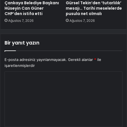
Çankaya Belediye Başkanı
Gürsel Tekin’den ‘tutarlılık’
Hüseyin Can Güner
mesajı… Tarihi meselelerde
CHP’den istifa etti
pusula net olmalı
Ağustos 7, 2026
Ağustos 7, 2026
Bir yanıt yazın
E-posta adresiniz yayınlanmayacak.
Gerekli alanlar
*
ile
işaretlenmişlerdir
Y
o
r
u
m
*