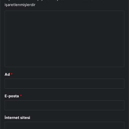
işaretlenmişlerdir
Y
o
r
u
m
*
Ad
*
E-posta
*
İnternet sitesi