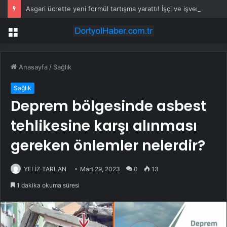
Asgari ücrette yeni formül tartışma yarattı! İşçi ve işveren karşı karşıya
Menü
Anasayfa
/
Sağlık
Sağlık
Deprem bölgesinde asbest
tehlikesine karşı alınması
gereken önlemler nelerdir?
YELİZ TARLAN
Mart 29, 2023
0
13
1 dakika okuma süresi