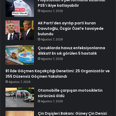
PlayStation 6 performansı sızdırıldı:
PS5’i ikiye katlayabilir
Ağustos 7, 2026
AK Parti’den ayrılıp parti kuran
Davutoğlu, Özgür Özel’e tavsiyede
bulundu
Ağustos 7, 2026
Çocuklarda havuz enfeksiyonlarına
dikkat! En sık görülen 5 hastalık
Ağustos 7, 2026
81 İlde Göçmen Kaçakçılığı Denetimi: 25 Organizatör ve
355 Düzensiz Göçmen Yakalandı
Ağustos 7, 2026
Otomobille çarpışan motosikletin
sürücüsü öldü
Ağustos 7, 2026
Çin Dışişleri Bakanı: Güney Çin Denizi