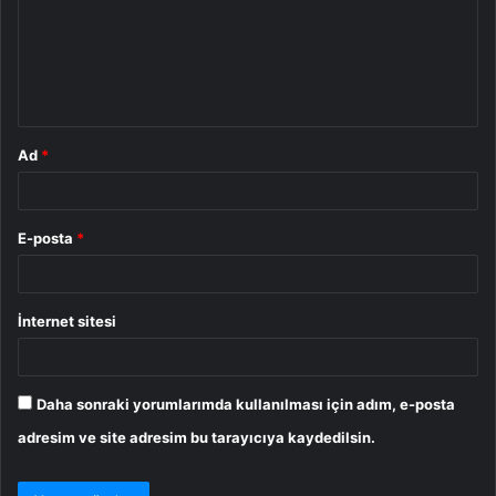
u
m
*
Ad
*
E-posta
*
İnternet sitesi
Daha sonraki yorumlarımda kullanılması için adım, e-posta
adresim ve site adresim bu tarayıcıya kaydedilsin.