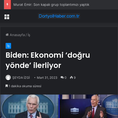
Murat Emir: Son kapalı grup toplantımızı yaptık
Menü
Anasayfa
/
İş
İş
Biden: Ekonomi ‘doğru
yönde’ ilerliyor
ŞEYDA İZGİ
Mart 31, 2023
0
9
1 dakika okuma süresi