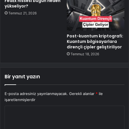
FedEx hissesi bugün neden
yükseliyor?
Temmuz 21, 2026
Post-kuantum kriptografi:
Kuantum bilgisayarlara
dirençli çipler geliştiriliyor
Temmuz 18, 2026
Bir yanıt yazın
E-posta adresiniz yayınlanmayacak.
Gerekli alanlar
*
ile
işaretlenmişlerdir
Y
o
r