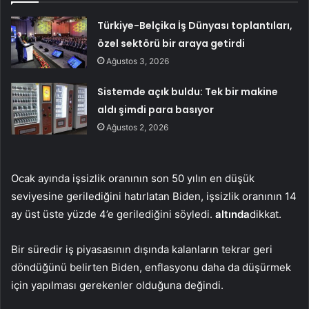
Türkiye-Belçika İş Dünyası toplantıları,
özel sektörü bir araya getirdi
Ağustos 3, 2026
Sistemde açık buldu: Tek bir makine
aldı şimdi para basıyor
Ağustos 2, 2026
Ocak ayında işsizlik oranının son 50 yılın en düşük
seviyesine gerilediğini hatırlatan Biden, işsizlik oranının 14
ay üst üste yüzde 4’e gerilediğini söyledi.
altında
dikkat.
Bir süredir iş piyasasının dışında kalanların tekrar geri
döndüğünü belirten Biden, enflasyonu daha da düşürmek
için yapılması gerekenler olduğuna değindi.