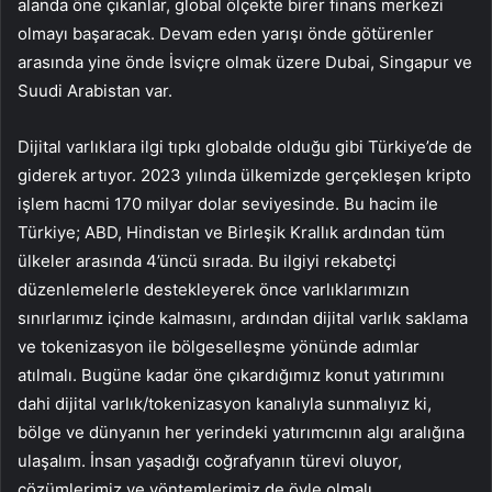
alanda öne çıkanlar, global ölçekte birer finans merkezi
olmayı başaracak. Devam eden yarışı önde götürenler
arasında yine önde İsviçre olmak üzere Dubai, Singapur ve
Suudi Arabistan var.
Dijital varlıklara ilgi tıpkı globalde olduğu gibi Türkiye’de de
giderek artıyor. 2023 yılında ülkemizde gerçekleşen kripto
işlem hacmi 170 milyar dolar seviyesinde. Bu hacim ile
Türkiye; ABD, Hindistan ve Birleşik Krallık ardından tüm
ülkeler arasında 4’üncü sırada. Bu ilgiyi rekabetçi
düzenlemelerle destekleyerek önce varlıklarımızın
sınırlarımız içinde kalmasını, ardından dijital varlık saklama
ve tokenizasyon ile bölgeselleşme yönünde adımlar
atılmalı. Bugüne kadar öne çıkardığımız konut yatırımını
dahi dijital varlık/tokenizasyon kanalıyla sunmalıyız ki,
bölge ve dünyanın her yerindeki yatırımcının algı aralığına
ulaşalım. İnsan yaşadığı coğrafyanın türevi oluyor,
çözümlerimiz ve yöntemlerimiz de öyle olmalı.