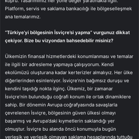
köprü. Tasarımımız her yöne değer yaratmakla ilgili.
Platform, servis ve saklama bankacılığı ile bölgeselleşmek
ana temalarımız.
“Türkiye’yi bölgesinin İsviçre’si yapma” vurgunuz dikkat
çekiyor. Bize bu vizyondan bahsedebilir misiniz?
Ülkemizin finansal hizmetlerdeki konumlanması ve temalar
ile ilgili bir adresleme yapmaya çalışıyorum. Kendi
ekolümüzü oluşturana kadar kerterizler almalıyız. Her ülke
diğerlerinden esinleniyor. İsviçre’nin bağımsız duruşu ve
kendini taşıdığı nokta ilginç. Ülkemiz, bir zamanar
İsviçre’nin bulunduğu coğrafi konum ile ortak dinamiklere
sahip. Bir dönemin Avrupa coğrafyasında savaşlarla
çevrelenen İsviçre, bölgesinin güven ülkesi olmayı
başarmış ve Avrupa’daki kıymetlerin saklandığı yer
olmuştur. İsviçre bu alanda öncü konumuyla bugün
yerleşik ve yerleşik olmayan saklama hesaplarında tuttuğu