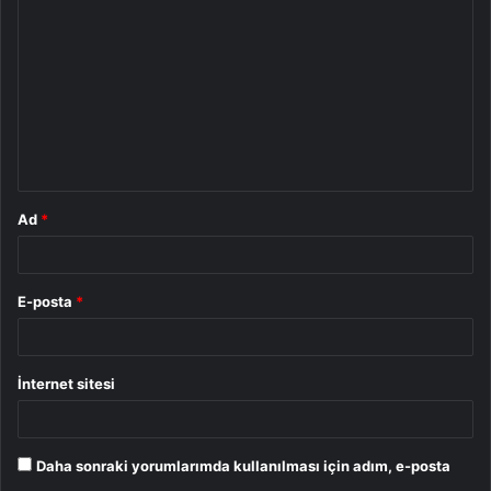
o
r
u
m
*
Ad
*
E-posta
*
İnternet sitesi
Daha sonraki yorumlarımda kullanılması için adım, e-posta