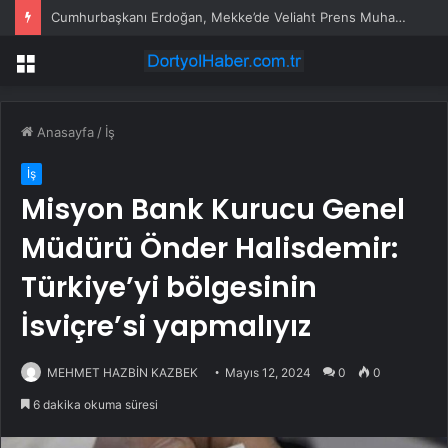
Ece Erken’den ‘yasak aşk’ açıklaması: Hukuki yollara başvuruyor
Menü
Anasayfa
/
İş
İş
Misyon Bank Kurucu Genel
Müdürü Önder Halisdemir:
Türkiye’yi bölgesinin
İsviçre’si yapmalıyız
MEHMET HAZBİN KAZBEK
Mayıs 12, 2024
0
0
6 dakika okuma süresi