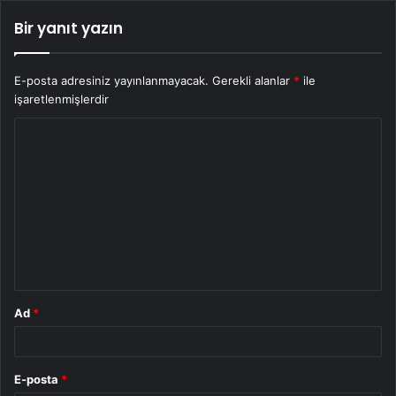
Bir yanıt yazın
E-posta adresiniz yayınlanmayacak.
Gerekli alanlar
*
ile
işaretlenmişlerdir
Y
o
r
u
m
*
Ad
*
E-posta
*