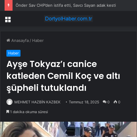
Önder Sav CHP’den istifa etti, Savcı Sayan adak kesti
Menü
Anasayfa
/
Haber
Haber
Ayşe Tokyaz’ı canice
katleden Cemil Koç ve altı
şüpheli tutuklandı
MEHMET HAZBİN KAZBEK
Temmuz 18, 2025
0
0
1 dakika okuma süresi