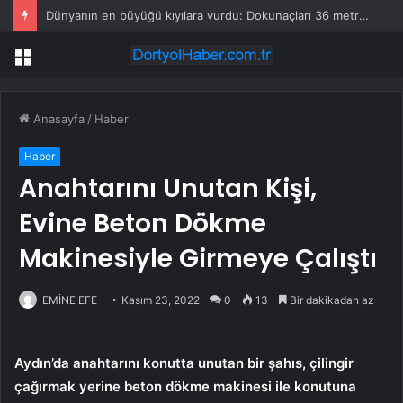
Dünyanın en büyüğü kıyılara vurdu: Dokunaçları 36 metreyi buluyor
Menü
Anasayfa
/
Haber
Haber
Anahtarını Unutan Kişi,
Evine Beton Dökme
Makinesiyle Girmeye Çalıştı
EMİNE EFE
Kasım 23, 2022
0
13
Bir dakikadan az
Aydın’da anahtarını konutta unutan bir şahıs, çilingir
çağırmak yerine beton dökme makinesi ile konutuna