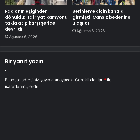
Facianın eşiğinden
Serinlemek için kanala
dönüldü: Hafriyat kamyonu
girmişti: Cansız bedenine
takla atıp karşı şeride
ulaşıldı
devrildi
Ağustos 6, 2026
Ağustos 6, 2026
Bir yanıt yazın
E-posta adresiniz yayınlanmayacak.
Gerekli alanlar
*
ile
işaretlenmişlerdir
Y
o
r
u
m