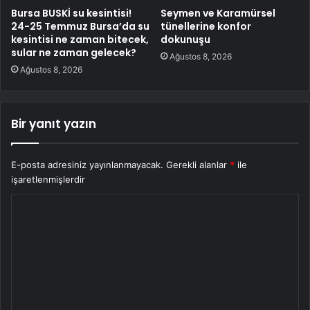
Bursa BUSKİ su kesintisi!
Seymen ve Karamürsel
24-25 Temmuz Bursa’da su
tünellerine konfor
kesintisi ne zaman bitecek,
dokunuşu
sular ne zaman gelecek?
Ağustos 8, 2026
Ağustos 8, 2026
Bir yanıt yazın
E-posta adresiniz yayınlanmayacak.
Gerekli alanlar
*
ile
işaretlenmişlerdir
Y
o
r
u
m
*