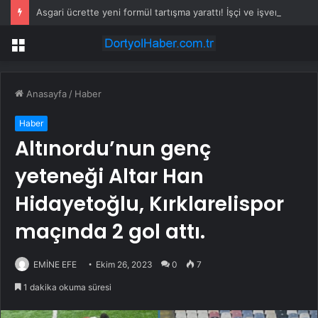
Asgari ücrette yeni formül tartışma yarattı! İşçi ve işveren karşı karşıya
Menü
Anasayfa
/
Haber
Haber
Altınordu’nun genç
yeteneği Altar Han
Hidayetoğlu, Kırklarelispor
maçında 2 gol attı.
EMİNE EFE
Ekim 26, 2023
0
7
1 dakika okuma süresi