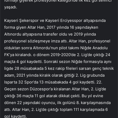
formayı giyerek profesyonel kategoride ilk kez gol sevinci
yaşadı.
Kayseri Şekerspor ve Kayseri Erciyesspor altyapısında
forma giyen Altar Han, 2017 yılında 16 yaşındayken
Altınordu altyapısına transfer oldu ve 2019 yılında
profesyonel sözleşmeye imza attı. Altar Han, profesyonel
olduktan sonra Altınordu’nun pilot takımı Niğde Anadolu
FK’ya kiralandı. o dönem 2019-2020’de 2. Lig’de çıktığı 24
maçta 4 gol kaydetti. Sonraki sezon Niğde formasıyla aynı
ligde 28 müsabakada 5 kez rakip fileleri sarsan genç teknik
adam, 2021 yılında kiralık olarak gittiği 2. Lig grubunda
Isparta 32 Spor’da 13 müsabakada 4 gol kaydetti. 22.
Geçen sezon Düzcespor’a kiralanan Altar Han, 2. Lig’de
çıktığı 36 maçta 11 gol atarak dikkat çekti. Bu yıl evine
dönen 22 yaşındaki oyuncu, ilk golünü 8. karşılaşmasında
attı. Altar Han, 2. Lig’de çıktığı toplam 111 karşılaşmada 6
gol kaydetti.