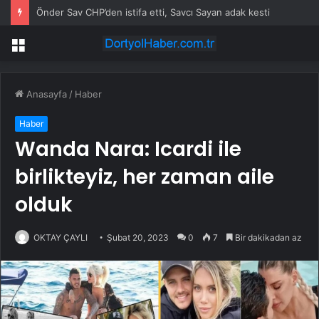
Önder Sav CHP’den istifa etti, Savcı Sayan adak kesti
Menü
Anasayfa
/
Haber
Haber
Wanda Nara: Icardi ile
birlikteyiz, her zaman aile
olduk
OKTAY ÇAYLI
Şubat 20, 2023
0
7
Bir dakikadan az