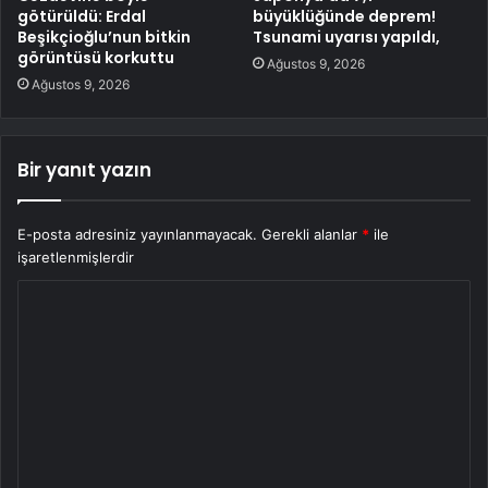
götürüldü: Erdal
büyüklüğünde deprem!
Beşikçioğlu’nun bitkin
Tsunami uyarısı yapıldı,
görüntüsü korkuttu
Ağustos 9, 2026
Ağustos 9, 2026
Bir yanıt yazın
E-posta adresiniz yayınlanmayacak.
Gerekli alanlar
*
ile
işaretlenmişlerdir
Y
o
r
u
m
*