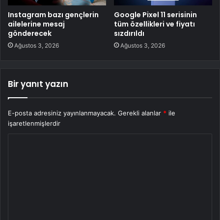
Instagram bazı gençlerin
Google Pixel 11 serisinin
ailelerine mesaj
tüm özellikleri ve fiyatı
gönderecek
sızdırıldı
Ağustos 3, 2026
Ağustos 3, 2026
Bir yanıt yazın
E-posta adresiniz yayınlanmayacak.
Gerekli alanlar
*
ile
işaretlenmişlerdir
Y
o
r
u
m
*