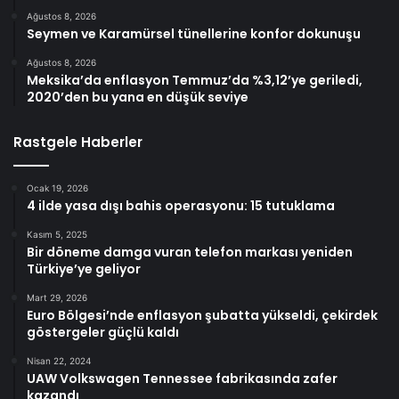
Ağustos 8, 2026
Seymen ve Karamürsel tünellerine konfor dokunuşu
Ağustos 8, 2026
Meksika’da enflasyon Temmuz’da %3,12’ye geriledi,
2020’den bu yana en düşük seviye
Rastgele Haberler
Ocak 19, 2026
4 ilde yasa dışı bahis operasyonu: 15 tutuklama
Kasım 5, 2025
Bir döneme damga vuran telefon markası yeniden
Türkiye’ye geliyor
Mart 29, 2026
Euro Bölgesi’nde enflasyon şubatta yükseldi, çekirdek
göstergeler güçlü kaldı
Nisan 22, 2024
UAW Volkswagen Tennessee fabrikasında zafer
kazandı