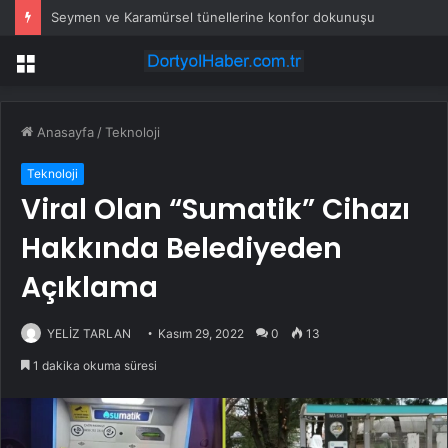
Seymen ve Karamürsel tünellerine konfor dokunuşu
Menü
Anasayfa
/
Teknoloji
Teknoloji
Viral Olan “Sumatik” Cihazı
Hakkında Belediyeden
Açıklama
YELİZ TARLAN
Kasım 29, 2022
0
13
1 dakika okuma süresi