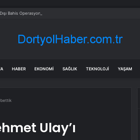
Dışı Bahis Operasyonunda 66 Tutuklama
FA
HABER
EKONOMI
SAĞLIK
TEKNOLOJI
YAŞAM
bettik
hmet Ulay’ı