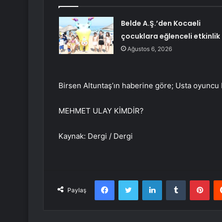
Belde A.Ş.’den Kocaeli
çocuklara eğlenceli etkinlik
Ağustos 6, 2026
Birsen Altuntaş’ın haberine göre; Usta oyuncu 
MEHMET ULAY KİMDİR?
Kaynak: Dergi / Dergi
Facebook
Twitter
LinkedIn
Tumblr
Pint
Paylaş