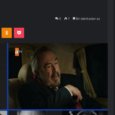
0
7
Bir dakikadan az
VKontakte
Odnoklassniki
Pocket