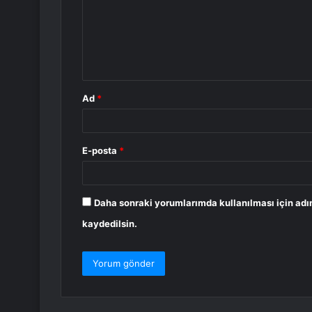
u
m
*
Ad
*
E-posta
*
Daha sonraki yorumlarımda kullanılması için adı
kaydedilsin.