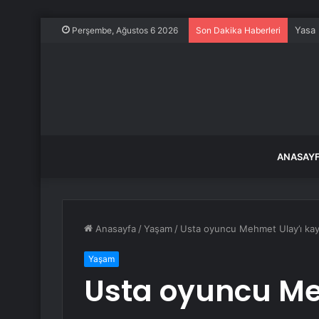
Yasa 
Perşembe, Ağustos 6 2026
Son Dakika Haberleri
ANASAY
Anasayfa
/
Yaşam
/
Usta oyuncu Mehmet Ulay’ı kay
Yaşam
Usta oyuncu Me