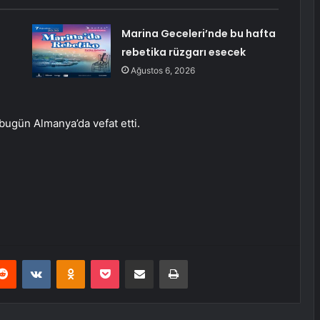
Marina Geceleri’nde bu hafta
rebetika rüzgarı esecek
Ağustos 6, 2026
bugün Almanya’da vefat etti.
erest
Reddit
VKontakte
Odnoklassniki
Pocket
E-Posta ile paylaş
Yazdır