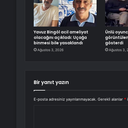
Yavuz Bingöl acil ameliyat
Ünlü oyunc
olacağını açıkladı: Uçağa
görüntülen
binmesi bile yasaklandı
gösterdi
Ağustos 3, 2026
Ağustos 3, 
Bir yanıt yazın
E-posta adresiniz yayınlanmayacak.
Gerekli alanlar
*
i
Y
o
r