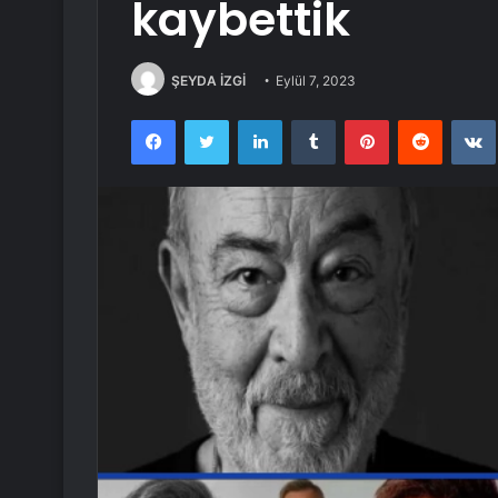
kaybettik
ŞEYDA İZGİ
Eylül 7, 2023
Facebook
Twitter
LinkedIn
Tumblr
Pinterest
Reddit