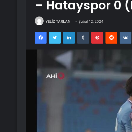
– Hatayspor 0 
YELİZ TARLAN
Şubat 12, 2024
Facebook
Twitter
LinkedIn
Tumblr
Pinterest
Reddit