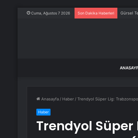
Gürsel Te
Cuma, Ağustos 7 2026
Son Dakika Haberleri
ANASAY
Anasayfa
/
Haber
/
Trendyol Süper Lig: Trabzonsp
Haber
Trendyol Süper 