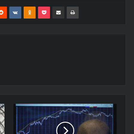
erest
Reddit
VKontakte
Odnoklassniki
Pocket
E-Posta ile paylaş
Yazdır