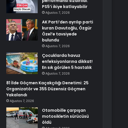
performansı sızdırıldı:
PS5’i ikiye katlayabilir
Ağustos 7, 2026
AK Parti’den ayrılıp parti
kuran Davutoğlu, Özgür
Özel’e tavsiyede
bulundu
Ağustos 7, 2026
Çocuklarda havuz
enfeksiyonlarına dikkat!
En sık görülen 5 hastalık
Ağustos 7, 2026
81 İlde Göçmen Kaçakçılığı Denetimi: 25
Organizatör ve 355 Düzensiz Göçmen
Yakalandı
Ağustos 7, 2026
Otomobille çarpışan
motosikletin sürücüsü
öldü