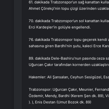
61. dakikada Trabzonspor’un sağ kanattan kull
Ahmet Çörekçi’nin topu çizgi üzerinden uzakla
70. dakikada Trabzonspor’un sol kanattan kulla
Erci Kardeşler’in golüyle engellendi.
76. dakikada Trabzonspor topu geçerek kendi al
sahasına giren Bardhi’nin şutu, kaleci Erce Kar
89. dakikada Dele-Bashiru’nun pasında ceza sa
Uğurcan Çakır tarafından kornerden uzaklaştırıl
Hakemler: Ali Şansalan, Ceyhun Sesigüzel, Es
Trabzonspor: Uğurcan Çakır, Meunier, Fernande
Özdemir, Mendy, Bardhi (Kerem Şen dk. 89), Vi
). ), Enis Destan (Umut Bozok dk. 89)