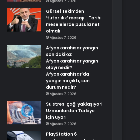
Ağustos 7, 2026
Gürsel Tekin’den
‘tutarlılık’ mesajı… Tarihi
meselelerde pusula net
olmalı
Ağustos 7, 2026
Afyonkarahisar yangın
son dakika:
Afyonkarahisar yangın
olayı nedir?
Afyonkarahisar’da
yangın mı çıktı, son
durum nedir?
Ağustos 7, 2026
Su stresi çağı yaklaşıyor!
Uzmanlardan Türkiye
için uyarı
Ağustos 7, 2026
PlayStation 6