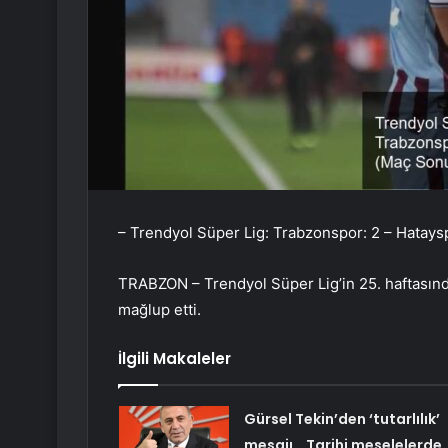
– Trendyol Süper Lig: Trabzonspor: 2 – Hatays
TRABZON – Trendyol Süper Lig’in 25. haftasınd
mağlup etti.
İlgili Makaleler
Gürsel Tekin’den ‘tutarlılık’
mesajı… Tarihi meselelerde