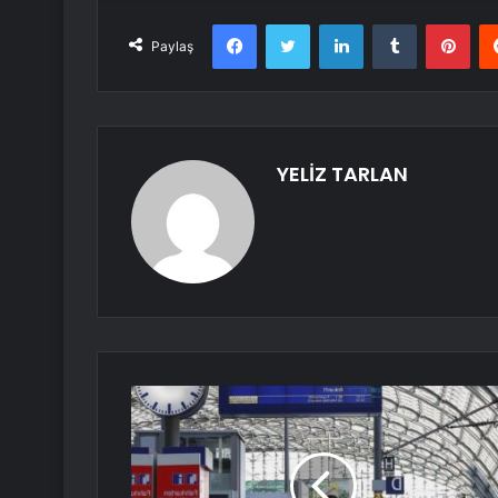
Facebook
Twitter
LinkedIn
Tumblr
Pint
Paylaş
YELİZ TARLAN