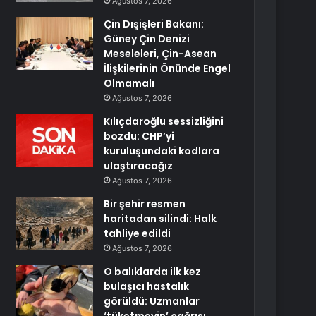
Ağustos 7, 2026
Çin Dışişleri Bakanı:
Güney Çin Denizi
Meseleleri, Çin-Asean
İlişkilerinin Önünde Engel
Olmamalı
Ağustos 7, 2026
Kılıçdaroğlu sessizliğini
bozdu: CHP’yi
kuruluşundaki kodlara
ulaştıracağız
Ağustos 7, 2026
Bir şehir resmen
haritadan silindi: Halk
tahliye edildi
Ağustos 7, 2026
O balıklarda ilk kez
bulaşıcı hastalık
görüldü: Uzmanlar