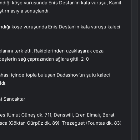
andığı köşe vuruşunda Enis Destan’ın kafa vuruşu, Kamil
ştırmasıyla sonuçlandı.
ndığı köşe vuruşunda Enis Destan’ın kafa vuruşu kaleci
anını terk etti. Rakiplerinden uzaklaşarak ceza
deşlerin sağ çaprazından ağlara gitti. 2-0
hası içinde topla buluşan Dadashov’un şutu kaleci
dı.
at Sancaktar
s (Umut Güneş dk. 71), Denswill, Eren Elmalı, Berat
sca (Göktan Gürpüz dk. 89), Trezeguet (Fountas dk. 83)