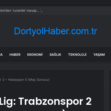
kin’den ‘tutarlılık’ mesajı… Tarihi meselelerde pusula net olmalı
FA
HABER
EKONOMI
SAĞLIK
TEKNOLOJI
YAŞAM
or 2 – Hatayspor 0 (Maç Sonucu)
Lig: Trabzonspor 2