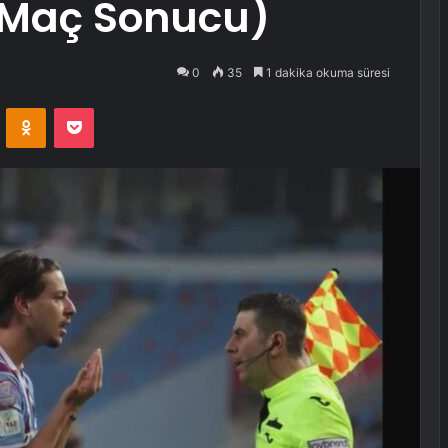
(Maç Sonucu)
0
35
1 dakika okuma süresi
VKontakte
Odnoklassniki
Pocket