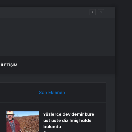
İLETIŞIM
Son Eklenen
Yüzlerce dev demir küre
üst üste dizilmiş halde
bulundu