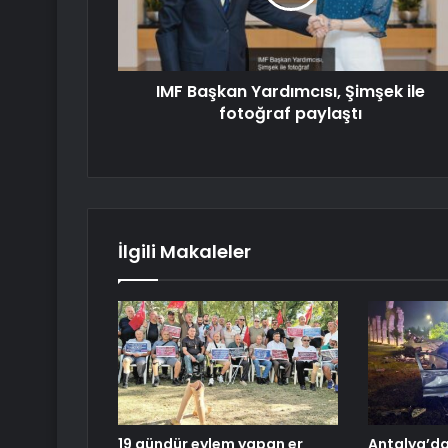
IMF Başkan Yardımcısı, Şimşek ile
fotoğraf paylaştı
İlgili Makaleler
19 gündür eylem yapan er
Antalya’d