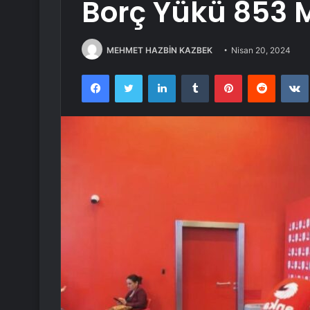
Borç Yükü 853 M
MEHMET HAZBİN KAZBEK
Nisan 20, 2024
Facebook
Twitter
LinkedIn
Tumblr
Pinterest
Reddit