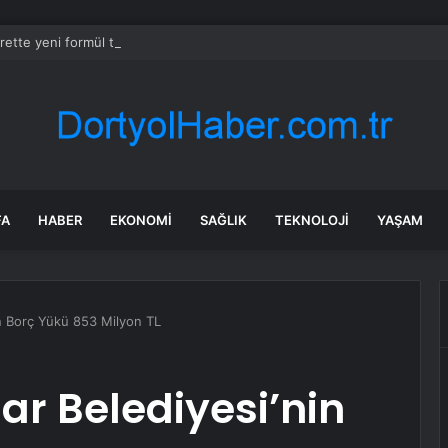
rette yeni formül tartışma yarattı! İşçi ve işveren karşı karşıya
FA
HABER
EKONOMI
SAĞLIK
TEKNOLOJI
YAŞAM
in Borç Yükü 853 Milyon TL
ar Belediyesi’nin