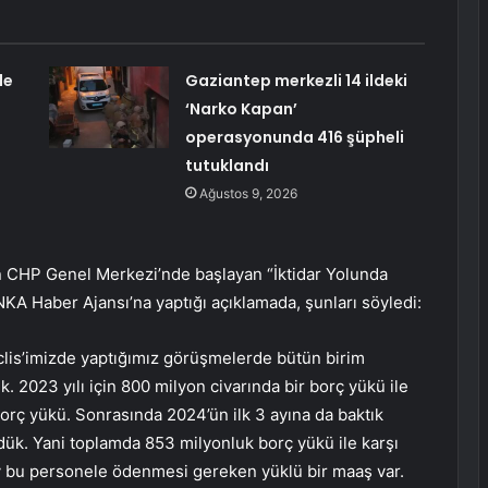
de
Gaziantep merkezli 14 ildeki
‘Narko Kapan’
operasyonunda 416 şüpheli
tutuklandı
Ağustos 9, 2026
 CHP Genel Merkezi’nde başlayan “İktidar Yolunda
ANKA Haber Ajansı’na yaptığı açıklamada, şunları söyledi:
clis’imizde yaptığımız görüşmelerde bütün birim
k. 2023 yılı için 800 milyon civarında bir borç yükü ile
r borç yükü. Sonrasında 2024’ün ilk 3 ayına da baktık
rdük. Yani toplamda 853 milyonluk borç yükü ile karşı
ay bu personele ödenmesi gereken yüklü bir maaş var.