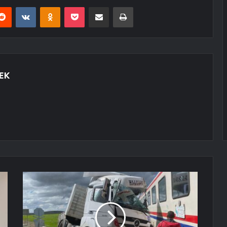
erest
Reddit
VKontakte
Odnoklassniki
Pocket
E-Posta ile paylaş
Yazdır
EK