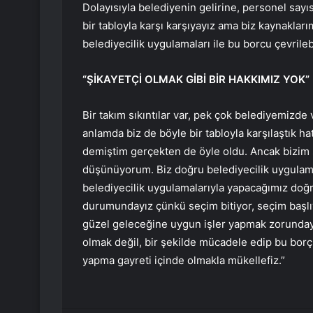
Dolayısıyla belediyenin gelirine, personel sa
bir tabloyla karşı karşıyayız ama biz kaynaklarım
belediyecilik uygulamaları ile bu borcu çevrileb
“ŞİKAYETÇİ OLMAK GİBİ BİR HAKKIMIZ YOK”
Bir takım sıkıntılar var, pek çok belediyemizde
anlamda biz de böyle bir tabloyla karşılaştık h
demiştim gerçekten de öyle oldu. Ancak bizim ş
düşünüyorum. Biz doğru belediyecilik uygulamal
belediyecilik uygulamalarıyla yapacağımız doğ
durumundayız çünkü seçim bitiyor, seçim başlıy
güzel geleceğine uygun işler yapmak zorundayız
olmak değil, bir şekilde mücadele edip bu borç
yapma gayreti içinde olmakla mükellefiz.”