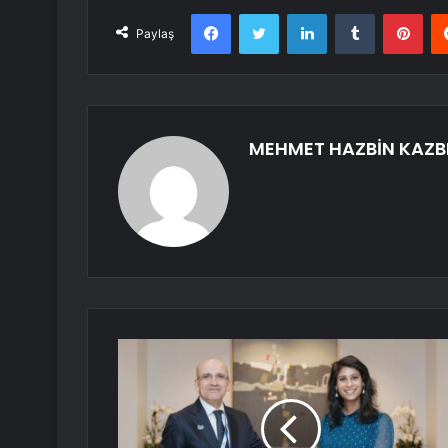
Facebook
Twitter
LinkedIn
Tumblr
Pint
Paylaş
MEHMET HAZBİN KAZB