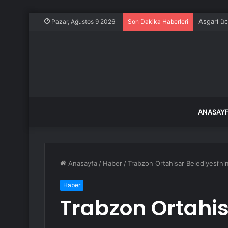
Asgari üc
Pazar, Ağustos 9 2026
Son Dakika Haberleri
ANASAY
Anasayfa
/
Haber
/
Trabzon Ortahisar Belediyesi’n
Haber
Trabzon Ortahis