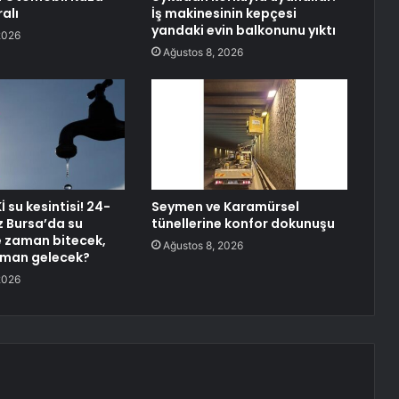
ralı
İş makinesinin kepçesi
yandaki evin balkonunu yıktı
2026
Ağustos 8, 2026
 su kesintisi! 24-
Seymen ve Karamürsel
 Bursa’da su
tünellerine konfor dokunuşu
ne zaman bitecek,
Ağustos 8, 2026
aman gelecek?
2026