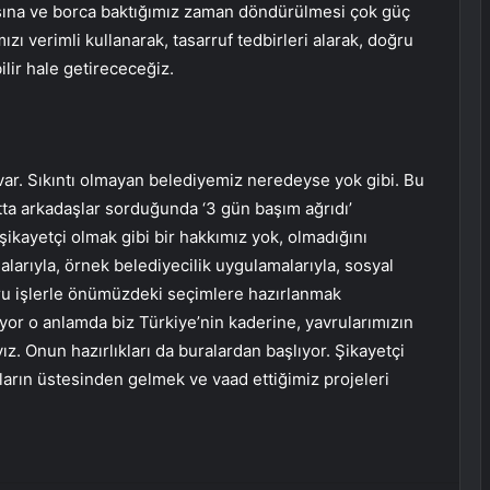
yısına ve borca baktığımız zaman döndürülmesi çok güç
ızı verimli kullanarak, tasarruf tedbirleri alarak, doğru
ilir hale getirececeğiz.
 var. Sıkıntı olmayan belediyemiz neredeyse yok gibi. Bu
atta arkadaşlar sorduğunda ‘3 gün başım ağrıdı’
ikayetçi olmak gibi bir hakkımız yok, olmadığını
arıyla, örnek belediyecilik uygulamalarıyla, sosyal
ru işlerle önümüzdeki seçimlere hazırlanmak
or o anlamda biz Türkiye’nin kaderine, yavrularımızın
. Onun hazırlıkları da buralardan başlıyor. Şikayetçi
ların üstesinden gelmek ve vaad ettiğimiz projeleri