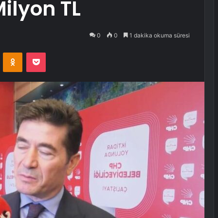
ilyon TL
0
0
1 dakika okuma süresi
VKontakte
Odnoklassniki
Pocket