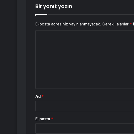
Bir yanıt yazın
E-posta adresiniz yayınlanmayacak.
Gerekli alanlar
*
i
Y
o
r
u
m
*
Ad
*
E-posta
*