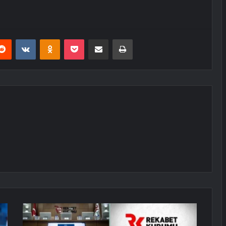
erest
Reddit
VKontakte
Odnoklassniki
Pocket
E-Posta ile paylaş
Yazdır