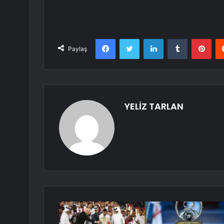
Facebook
Twitter
LinkedIn
Tumblr
Pint
Paylaş
YELİZ TARLAN