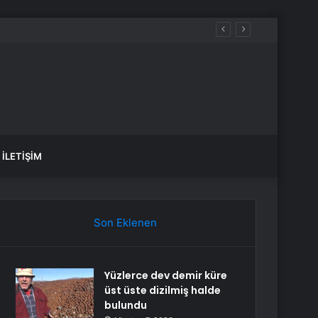
İLETIŞIM
Son Eklenen
Yüzlerce dev demir küre
üst üste dizilmiş halde
bulundu