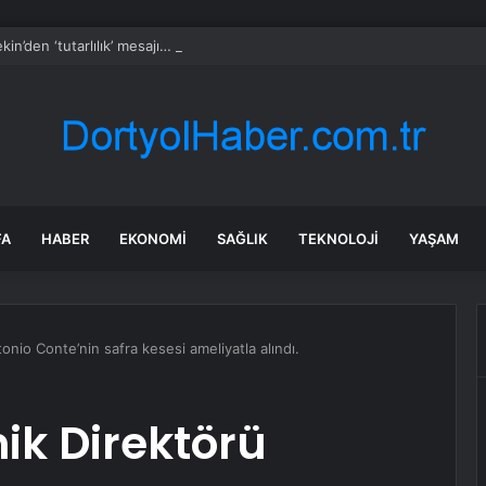
kin’den ‘tutarlılık’ mesajı… Tarihi meselelerde pusula net olmalı
FA
HABER
EKONOMI
SAĞLIK
TEKNOLOJI
YAŞAM
nio Conte’nin safra kesesi ameliyatla alındı.
ik Direktörü