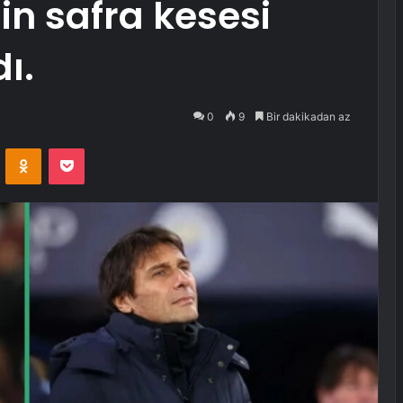
in safra kesesi
ı.
0
9
Bir dakikadan az
VKontakte
Odnoklassniki
Pocket