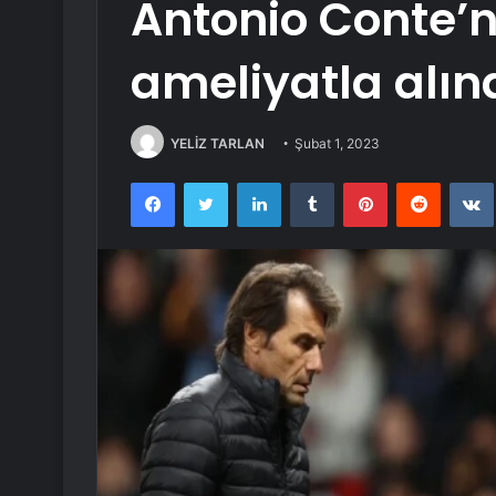
Antonio Conte’n
ameliyatla alınd
YELİZ TARLAN
Şubat 1, 2023
Facebook
Twitter
LinkedIn
Tumblr
Pinterest
Reddit