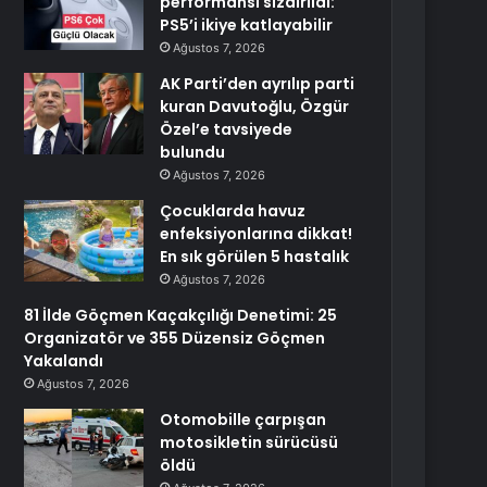
performansı sızdırıldı:
PS5’i ikiye katlayabilir
Ağustos 7, 2026
AK Parti’den ayrılıp parti
kuran Davutoğlu, Özgür
Özel’e tavsiyede
bulundu
Ağustos 7, 2026
Çocuklarda havuz
enfeksiyonlarına dikkat!
En sık görülen 5 hastalık
Ağustos 7, 2026
81 İlde Göçmen Kaçakçılığı Denetimi: 25
Organizatör ve 355 Düzensiz Göçmen
Yakalandı
Ağustos 7, 2026
Otomobille çarpışan
motosikletin sürücüsü
öldü