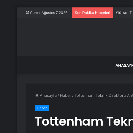
Gürsel Te
Cuma, Ağustos 7 2026
Son Dakika Haberleri
ANASAY
Anasayfa
/
Haber
/
Tottenham Teknik Direktörü Anto
Haber
Tottenham Tekn