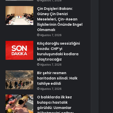
Ağustos 7, 2026
Çin Dışişleri Bakanı:
Güney Çin Denizi
Meseleleri, Çin-Asean
İlişkilerinin Önünde Engel
Olmamalı
Ağustos 7, 2026
Kılıçdaroğlu sessizliğini
bozdu: CHP’yi
kuruluşundaki kodlara
ulaştıracağız
Ağustos 7, 2026
Bir şehir resmen
haritadan silindi: Halk
tahliye edildi
Ağustos 7, 2026
O balıklarda ilk kez
bulaşıcı hastalık
görüldü: Uzmanlar