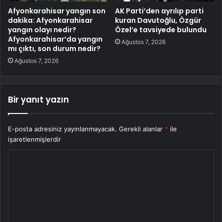
Afyonkarahisar yangın son
AK Parti’den ayrılıp parti
dakika: Afyonkarahisar
kuran Davutoğlu, Özgür
yangın olayı nedir?
Özel’e tavsiyede bulundu
Afyonkarahisar’da yangın
Ağustos 7, 2026
mı çıktı, son durum nedir?
Ağustos 7, 2026
Bir yanıt yazın
E-posta adresiniz yayınlanmayacak.
Gerekli alanlar
*
ile
işaretlenmişlerdir
Y
o
r
u
m