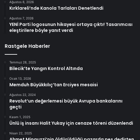
Ağustos 8, 2026
Kırklareli’nde Kanola Tarlaları Denetlendi
Ağustos 7, 2026
YENİ Parti logosunun hikayesi ortaya çıktı! Tasarımcısı
eleştirilere böyle yanıt verdi
Rastgele Haberler
Temmuz 28, 2025
Bilecik’te Yangın Kontrol Altında
Ocak 13, 2026
Memduh Büyükkılıç’tan Erciyes mesaisi
Ağustos 22, 2024
Revolut’un değerlemesi büyük Avrupa bankalarını
geçti
Kasım 1, 2025
Ünlü iş insanı Halit Yukay için cenaze töreni düzenlendi
Nisan 22, 2025
Ahmet Minguzzi’nin öldürüldüğü pazarda pes dedirten