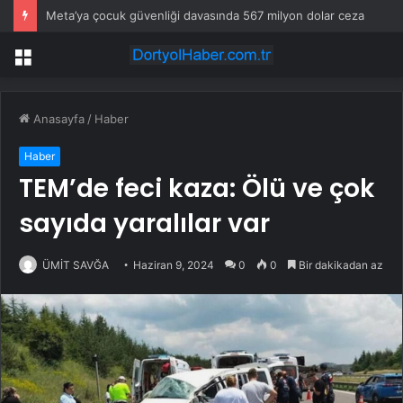
Başkan Hatice Gençay: “Didim’in Minik Ev Sahiplerine Sahip Çıkmaya Devam Edeceğiz”
Menü
Anasayfa
/
Haber
Haber
TEM’de feci kaza: Ölü ve çok
sayıda yaralılar var
ÜMİT SAVĞA
Haziran 9, 2024
0
0
Bir dakikadan az