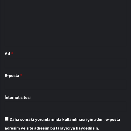
o
r
u
m
*
Ad
*
E-posta
*
İnternet sitesi
Daha sonraki yorumlarımda kullanılması için adım, e-posta
adresim ve site adresim bu tarayıcıya kaydedilsin.