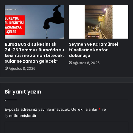
Bursa BUSKİ su kesintisi!
Seymen ve Karamürsel
24-25 Temmuz Bursa’da su
tünellerine konfor
kesintisi ne zaman bitecek,
dokunuşu
sular ne zaman gelecek?
Ağustos 8, 2026
Ağustos 8, 2026
Bir yanıt yazın
E-posta adresiniz yayınlanmayacak.
Gerekli alanlar
*
ile
işaretlenmişlerdir
Y