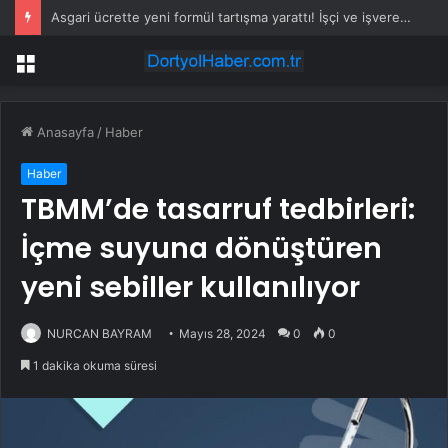
Asgari ücrette yeni formül tartışma yarattı! İşçi ve işveren karşı karşıya
Menü
Anasayfa
/
Haber
Haber
TBMM’de tasarruf tedbirleri:
İçme suyuna dönüştüren
yeni sebiller kullanılıyor
NURCAN BAYRAM
Mayıs 28, 2024
0
0
1 dakika okuma süresi