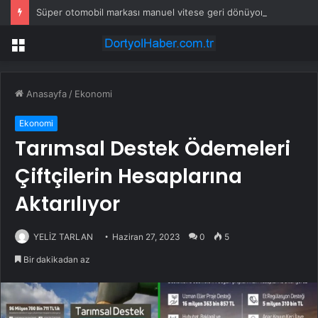
Süper otomobil markası manuel vitese geri dönüyor
Menü
Anasayfa
/
Ekonomi
Ekonomi
Tarımsal Destek Ödemeleri
Çiftçilerin Hesaplarına
Aktarılıyor
YELİZ TARLAN
Haziran 27, 2023
0
5
Bir dakikadan az