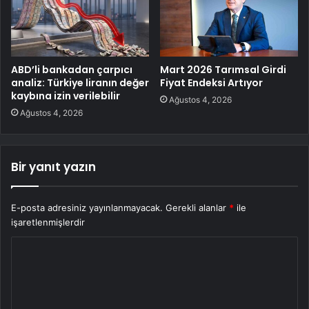
ABD’li bankadan çarpıcı
Mart 2026 Tarımsal Girdi
analiz: Türkiye liranın değer
Fiyat Endeksi Artıyor
kaybına izin verilebilir
Ağustos 4, 2026
Ağustos 4, 2026
Bir yanıt yazın
E-posta adresiniz yayınlanmayacak.
Gerekli alanlar
*
ile
işaretlenmişlerdir
Y
o
r