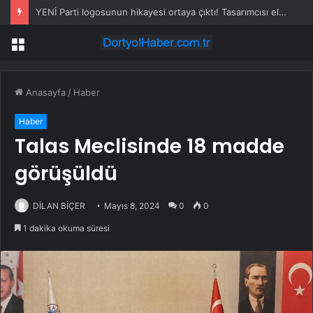
YENİ Parti logosunun hikayesi ortaya çıktı! Tasarımcısı eleştirilere böyle yanıt verdi
Menü
Anasayfa
/
Haber
Haber
Talas Meclisinde 18 madde
görüşüldü
DİLAN BİÇER
Mayıs 8, 2024
0
0
1 dakika okuma süresi