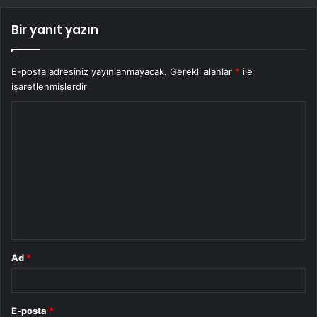
Bir yanıt yazın
E-posta adresiniz yayınlanmayacak.
Gerekli alanlar
*
ile
işaretlenmişlerdir
Y
o
r
u
m
*
Ad
*
E-posta
*