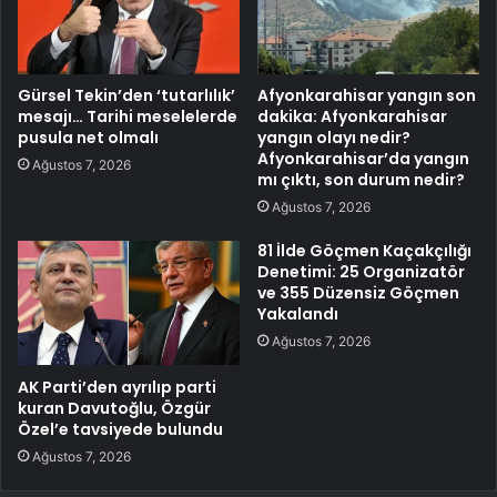
Gürsel Tekin’den ‘tutarlılık’
Afyonkarahisar yangın son
mesajı… Tarihi meselelerde
dakika: Afyonkarahisar
pusula net olmalı
yangın olayı nedir?
Afyonkarahisar’da yangın
Ağustos 7, 2026
mı çıktı, son durum nedir?
Ağustos 7, 2026
81 İlde Göçmen Kaçakçılığı
Denetimi: 25 Organizatör
ve 355 Düzensiz Göçmen
Yakalandı
Ağustos 7, 2026
AK Parti’den ayrılıp parti
kuran Davutoğlu, Özgür
Özel’e tavsiyede bulundu
Ağustos 7, 2026