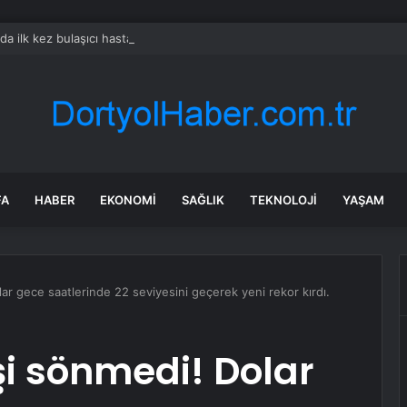
rda ilk kez bulaşıcı hastalık görüldü: Uzmanlar ‘tüketmeyin’ çağrısı yaptı
FA
HABER
EKONOMI
SAĞLIK
TEKNOLOJI
YAŞAM
lar gece saatlerinde 22 seviyesini geçerek yeni rekor kırdı.
şi sönmedi! Dolar