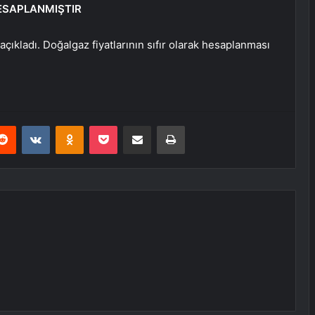
HESAPLANMIŞTIR
çıkladı. Doğalgaz fiyatlarının sıfır olarak hesaplanması
erest
Reddit
VKontakte
Odnoklassniki
Pocket
E-Posta ile paylaş
Yazdır