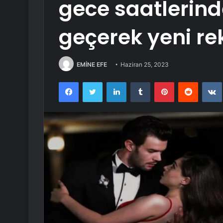
gece saatlerind
geçerek yeni rek
EMİNE EFE
Haziran 25, 2023
Facebook
Twitter
LinkedIn
Tumblr
Pinterest
Reddit