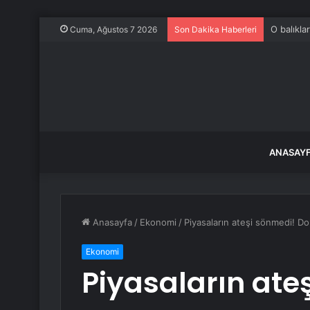
O balıkla
Cuma, Ağustos 7 2026
Son Dakika Haberleri
ANASAY
Anasayfa
/
Ekonomi
/
Piyasaların ateşi sönmedi! Do
Ekonomi
Piyasaların ate