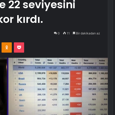
e 22 seviyesini
or kırdı.
0
11
Bir dakikadan az
VKontakte
Odnoklassniki
Pocket