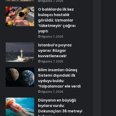
Ağustos 7, 2026
O balıklarda ilk kez
bulaşıcı hastalık
görüldü: Uzmanlar
‘tüketmeyin’ çağrısı
yaptı
Ağustos 7, 2026
İstanbul’a poyraz
uyarısı: Rüzgar
kuvvetlenecek!
Ağustos 7, 2026
Bilim insanları Güneş
Sistemi dışındaki ilk
uyduyu buldu:
‘Yalpalaması’ ele verdi
Ağustos 7, 2026
Dünyanın en büyüğü
kıyılara vurdu:
Dokunaçları 36 metreyi