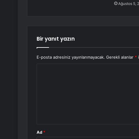
Ağustos 5, 
Bir yanıt yazın
E-posta adresiniz yayınlanmayacak.
Gerekli alanlar
*
i
Y
o
r
u
m
*
Ad
*