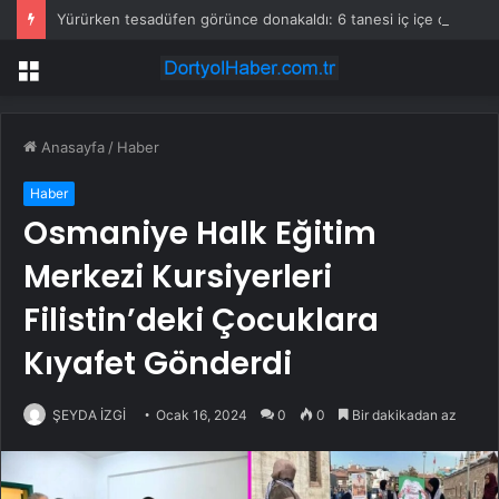
Yürürken tesadüfen görünce donakaldı: 6 tanesi iç içe duruyor
Menü
Anasayfa
/
Haber
Haber
Osmaniye Halk Eğitim
Merkezi Kursiyerleri
Filistin’deki Çocuklara
Kıyafet Gönderdi
ŞEYDA İZGİ
Ocak 16, 2024
0
0
Bir dakikadan az