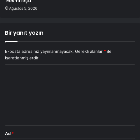
‘Resmi’leşti
Ağustos 5, 2026
Bir yanıt yazın
E-posta adresiniz yayınlanmayacak.
Gerekli alanlar
*
ile
işaretlenmişlerdir
Y
o
r
u
m
*
Ad
*