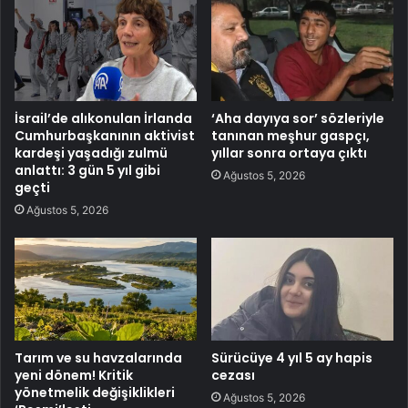
İsrail’de alıkonulan İrlanda
‘Aha dayıya sor’ sözleriyle
Cumhurbaşkanının aktivist
tanınan meşhur gaspçı,
kardeşi yaşadığı zulmü
yıllar sonra ortaya çıktı
anlattı: 3 gün 5 yıl gibi
Ağustos 5, 2026
geçti
Ağustos 5, 2026
Tarım ve su havzalarında
Sürücüye 4 yıl 5 ay hapis
yeni dönem! Kritik
cezası
yönetmelik değişiklikleri
Ağustos 5, 2026