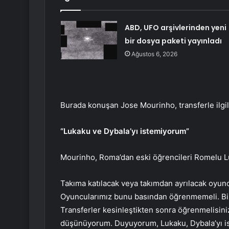
ABD, UFO arşivlerinden yeni
bir dosya paketi yayınladı
Ağustos 6, 2026
Burada konuşan Jose Mourinho, transferle ilgili
“Lukaku ve Dybala’yı istemiyorum”
Mourinho, Roma’dan eski öğrencileri Romelu Lu
Takıma katılacak veya takımdan ayrılacak oyunc
Oyuncularımız bunu basından öğrenmemeli. Bi
Transferler kesinleştikten sonra öğrenmelisiniz.
düşünüyorum. Duyuyorum, Lukaku, Dybala’yı ist