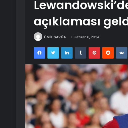
Lewandowski’d
açıklaması geld
ÜMİT SAVĞA
Haziran 6, 2024
Facebook
Twitter
LinkedIn
Tumblr
Pinterest
Reddit