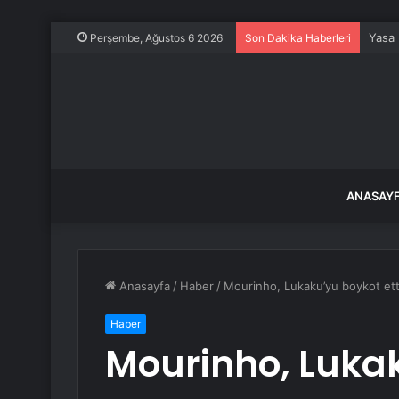
ABD, 
Perşembe, Ağustos 6 2026
Son Dakika Haberleri
ANASAY
Anasayfa
/
Haber
/
Mourinho, Lukaku’yu boykot ett
Haber
Mourinho, Lukak