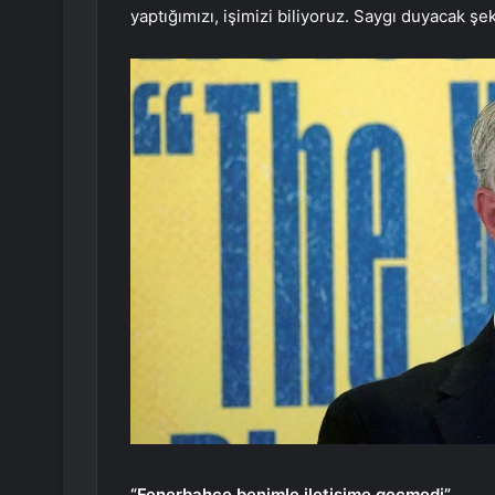
yaptığımızı, işimizi biliyoruz. Saygı duyacak şe
“Fenerbahçe benimle iletişime geçmedi”