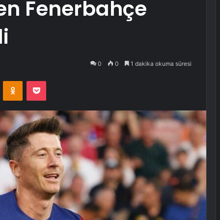
en Fenerbahçe
i
0
0
1 dakika okuma süresi
VKontakte
Odnoklassniki
Pocket