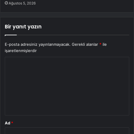
Ağustos 5, 2026
Bir yanıt yazın
E-posta adresiniz yayınlanmayacak.
Gerekli alanlar
*
ile
işaretlenmişlerdir
Y
o
r
u
m
*
Ad
*