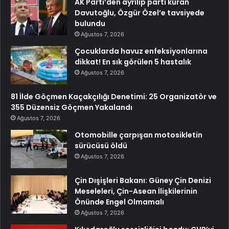
AK Parti’den ayrılıp parti kuran
Davutoğlu, Özgür Özel’e tavsiyede
bulundu
Ağustos 7, 2026
Çocuklarda havuz enfeksiyonlarına
dikkat! En sık görülen 5 hastalık
Ağustos 7, 2026
81 İlde Göçmen Kaçakçılığı Denetimi: 25 Organizatör ve
355 Düzensiz Göçmen Yakalandı
Ağustos 7, 2026
Otomobille çarpışan motosikletin
sürücüsü öldü
Ağustos 7, 2026
Çin Dışişleri Bakanı: Güney Çin Denizi
Meseleleri, Çin-Asean İlişkilerinin
Önünde Engel Olmamalı
Ağustos 7, 2026