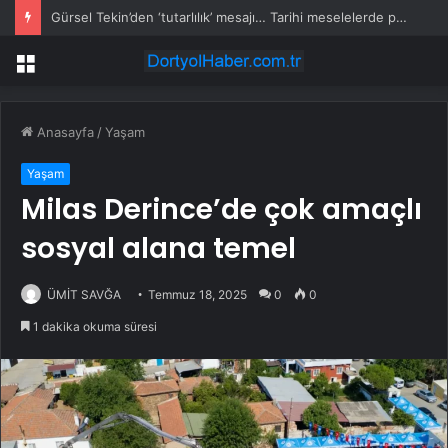
Gürsel Tekin’den ‘tutarlılık’ mesajı… Tarihi meselelerde pusula net olmalı
Menü
Anasayfa
/
Yaşam
Yaşam
Milas Derince’de çok amaçlı
sosyal alana temel
ÜMİT SAVĞA
Temmuz 18, 2025
0
0
1 dakika okuma süresi