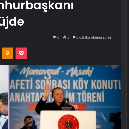
mhurbaşkanı
üjde
0
5
5 dakika okuma süresi
VKontakte
Odnoklassniki
Pocket