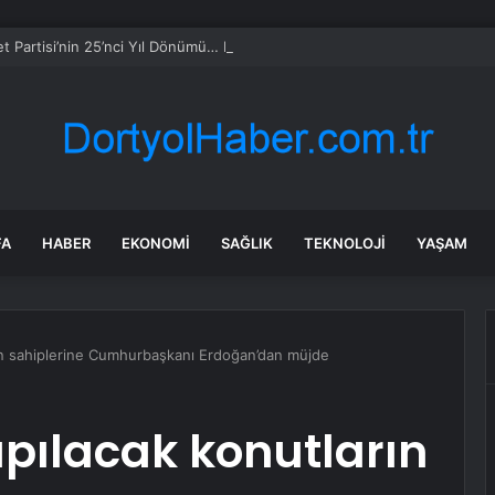
FA
HABER
EKONOMI
SAĞLIK
TEKNOLOJI
YAŞAM
ın sahiplerine Cumhurbaşkanı Erdoğan’dan müjde
pılacak konutların