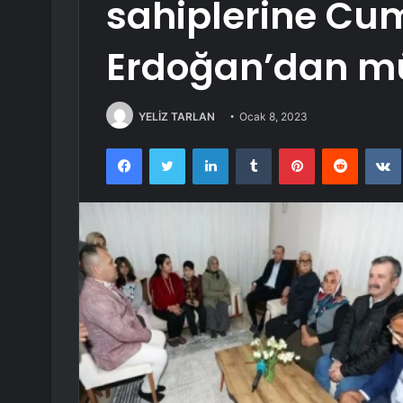
sahiplerine Cu
Erdoğan’dan m
YELİZ TARLAN
Ocak 8, 2023
Facebook
Twitter
LinkedIn
Tumblr
Pinterest
Reddit