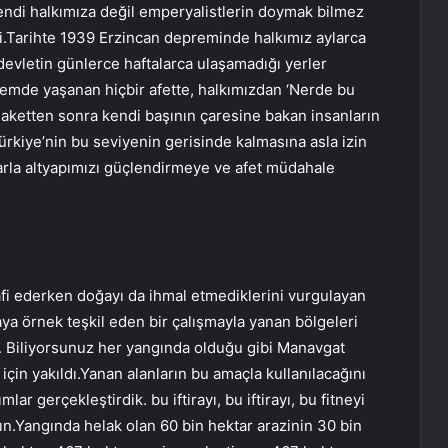
 kendi halkımıza değil emperyalistlerin doymak bilmez
k işi.Tarihte 1939 Erzincan depreminde halkımız aylarca
devletin günlerce haftalarca ulaşamadığı yerler
emde yaşanan hiçbir afette, halkımızdan ‘Nerde bu
elaketten sonra kendi başının çaresine bakan insanların
Türkiye’nin bu seviyenin gerisinde kalmasına asla izin
arla altyapımızı güçlendirmeye ve afet müdahale
elafi ederken doğayı da ihmal etmediklerini vurgulayan
 örnek teşkil eden bir çalışmayla yanan bölgeleri
ik. Biliyorsunuz her yangında olduğu gibi Manavgat
 için yakıldı.Yanan alanların bu amaçla kullanılacağını
lar gerçekleştirdik. bu iftirayı, bu iftirayı, bu fitneyi
ın.Yangında helak olan 60 bin hektar arazinin 30 bin