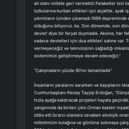
ait olanı millete geri vermektir.Felaketler bizi
tutkularına kurban ettikleri için alçalttık. aya
yıkıntıların içinden çıkamadı.1999 depreminde 
olduğunu biliyoruz. ke. Son dönemde, son dön
devlet’ diye bir feryat duymadık. Aksine, her f
sadece devletleri için dua ettikleri sahne var. 
vermeyeceğiz ve teknolojinin sağladığı imkanl
sistemimizi geliştirmeye devam edeceğiz.”
“Çalışmaların yüzde 90’ını tamamladık”
İnsanların yaralarını sararken ve kayıplarını t
Cumhurbaşkanı Recep Tayyip Erdoğan, “Dünyaya
hızla ayağa kaldıracak projeleri hayata geçird
yangınında da birileri çıktı.Orman kasten inşaat
iddia etti.İsrarcı olanlara cevaben ekolojik onarım
milletimizin kulağına ve gönlüne sokmaya çalış