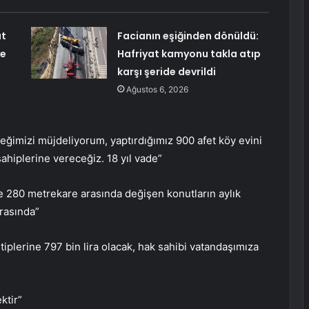
ut
Facianın eşiğinden dönüldü:
ve
Hafriyat kamyonu takla atıp
karşı şeride devrildi
Ağustos 6, 2026
ceğimizi müjdeliyorum, yaptırdığımız 900 afet köy evini
sahiplerine vereceğiz. 18 yıl vade”
ile 280 metrekare arasında değişen konutların aylık
arasında”
tiplerine 797 bin lira olacak, hak sahibi vatandaşımıza
ktir”