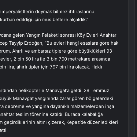
 emperyalistlerin doymak bilmez ihtiraslarına
kurban edildiği için musibetlere alçaldık.”
ana gelen Yangın Felaketi sonrası Köy Evleri Anahtar
p Tayyip Erdoğan, “Bu evleri hangi esaslara göre hak
rum. Ahırlı ve ambarsız tiplere göre büyüklükleri 93
vler, 2 bin 50 lira ile 3 bin 700 metrekare arasında
lira, ahırlı tipler için 797 bin lira olacak. Haklı
rdından helikopterle Manavgat’a geldi. 28 Temmuz
büyük Manavgat yangınında zarar gören bölgelerdeki
nra depreme ve yangına dayanıklı malzemelerden inşa
ahtar teslim törenine katıldı. Burada kalabalığa
geçirdiklerinin altını çizerek, Kepez’de düzenledikleri
tti.