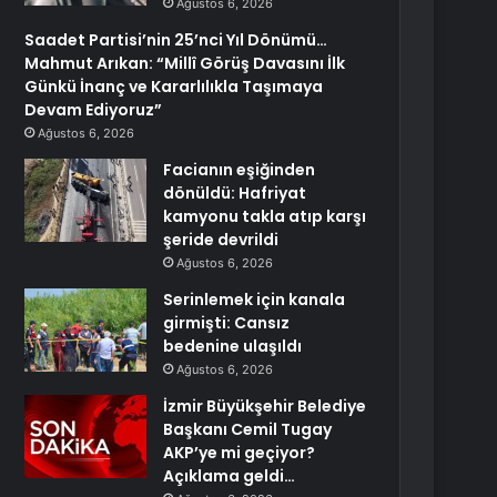
Ağustos 6, 2026
Saadet Partisi’nin 25’nci Yıl Dönümü…
Mahmut Arıkan: “Millî Görüş Davasını İlk
Günkü İnanç ve Kararlılıkla Taşımaya
Devam Ediyoruz”
Ağustos 6, 2026
Facianın eşiğinden
dönüldü: Hafriyat
kamyonu takla atıp karşı
şeride devrildi
Ağustos 6, 2026
Serinlemek için kanala
girmişti: Cansız
bedenine ulaşıldı
Ağustos 6, 2026
İzmir Büyükşehir Belediye
Başkanı Cemil Tugay
AKP’ye mi geçiyor?
Açıklama geldi…