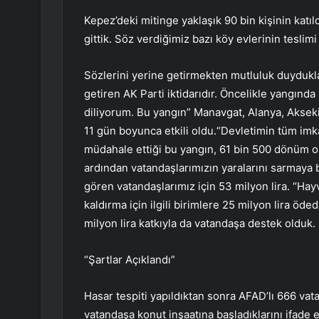
Kepez’deki mitinge yaklaşık 90 bin kişinin kat
gittik. Söz verdiğimiz bazı köy evlerinin teslimi 
Sözlerini yerine getirmekten mutluluk duydukla
getiren AK Parti iktidarıdır. Öncelikle yangınd
diliyorum. Bu yangın” Manavgat, Alanya, Akseki
11 gün boyunca etkili oldu.“Devletimin tüm imk
müdahale ettiği bu yangın, 61 bin 500 dönüm orm
ardından vatandaşlarımızın yaralarını sarmaya baş
gören vatandaşlarımız için 53 milyon lira. “Hay
kaldırma için ilgili birimlere 25 milyon lira öde
milyon lira katkıyla da vatandaşa destek olduk. 
“Şartlar Açıklandı”
Hasar tespiti yapıldıktan sonra AFAD’lı 666 va
vatandaşa konut inşaatına başladıklarını ifade