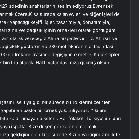
 427 adedinin anahtarlarını teslim ediyoruz.Evrenseki,
nmak üzere.Kısa sürede kalan evleri ve diğer işleri de
ek yapacağı keyifli işler. tasarımıyla, donanımıyla,
ari zihniyet değişikliğinin örnekleri olarak gördüğüm
am olarak vereceğiz.Ahıra nispetle veririz. Ahırsız ve
 değişiklik gösteren ve 280 metrekarenin ortasındaki
n 700 metrekare arasında değişiyor. e metre. Küçük tipler
97 bin lira olacak. Haklı vatandaşımıza geçmiş olsun
şasını ise 1 yıl gibi bir sürede bitirdiklerini belirten
yapabilen başka bir örnek yok. Biliyoruz. Yıkılanı
bile kaldıramayan ülkeler… Her felaket, Türkiye’nin idari
nyaya ispatlar.Bize düşen görev, önlem almak,
ımıza geldiğinde en kısa sürede.Bizim yaptığımız millete