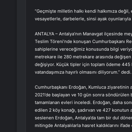
“Geçmişte milletin halkı kendi halkımıza değil,
vesayetlerle, darbelerle, sinsi ayak oyunlarıyla 
ANTALYA – Antalya’nın Manavgat ilçesinde meyd
Teslim Töreni’nde konuşan Cumhurbaşkanı Rece
sahiplerine vereceğimiz konusunda bilgi veriyo
metrekare ile 280 metrekare arasında değişen e
değişiyor. Küçük tipler için toplam ödeme 445 bin 
vatandaşımıza hayırlı olmasını diliyorum.” dedi.
Cumhurbaşkanı Erdoğan, Kumluca ziyaretinin a
2021’de başlayan ve 10 gün sonra söndürülen 
tamamlanan evleri inceledi. Erdoğan, daha so
edilen 2 köy konağı, şadırvan ve 427 konutun an
seslenen Erdoğan, Antalya’da tam bir dul dönem 
mitingde Antalyalılarla hasret kaldıklarını ifade e