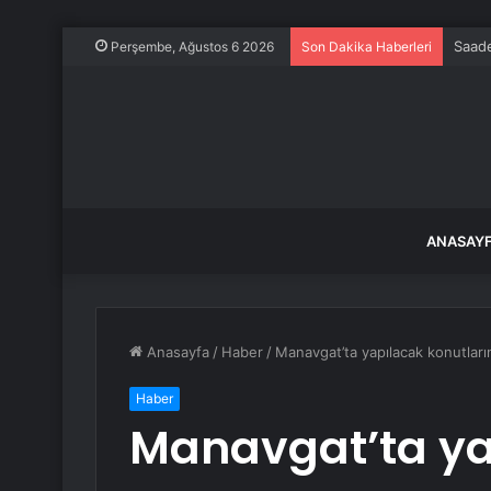
Perşembe, Ağustos 6 2026
Son Dakika Haberleri
ANASAY
Anasayfa
/
Haber
/
Manavgat’ta yapılacak konutlar
Haber
Manavgat’ta ya