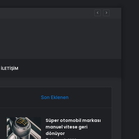
Saadet Partisi’nin 25’nci Yıl Dönümü… Mahmut Arıkan: “Millî Görüş Davasını İlk Günkü İnanç ve Kararlılıkla Taşımaya Devam Ediyoruz”
İLETIŞIM
Son Eklenen
Süper otomobil markası
manuel vitese geri
dönüyor