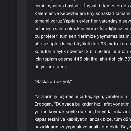
cami inşaatına başladık. İnşaatı biten evlerden
Kalemler ve Kepezbeleni köy konakları tamamla
tamamlıyoruz.Yapılan evler her vatandaşın sever
ortamıyla sahip olmak istiyoruz.İstediğimiz mim
bu projeleri tüm şehirlerimize yaymamız lazım.T
ahırsız tiplerde ise büyüklükleri 93 metrekare
konutların aylık ödemesi 2 bin 50 lira ile 3 bi
için toplam ödeme 445 bin lira, ahır tipi için 7
diliyorum” dedi.
“Başka örnek yok”
Yaraların iyileşmesini birkaç ayda, yenilerinin in
Erdoğan, “Dünyada bu kadar hızlı afet yönetimi 
yerine koymak şöyle dursun, bir yılda enkazını 
kapasitesini ve kabiliyetini ancak bize, tüm dü
hazırlıklarımızı yapmak ve analiz etmektir. Baş