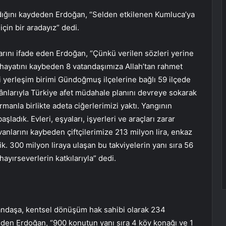
ıldığını kaydeden Erdoğan, “Selden etkilenen Kumluca’ya
için bir aradayız” dedi.
rını ifade eden Erdoğan, “Çünkü verilen sözleri yerine
a hayatını kaybeden 8 vatandaşımıza Allah’tan rahmet
 yerleşim birimi Gündoğmuş ilçelerine bağlı 59 ilçede
ânlarıyla Türkiye afet müdahale planını devreye sokarak
anla birlikte adeta ciğerlerimizi yaktı. Yangının
ladık. Evleri, eşyaları, işyerleri ve araçları zarar
vanlarını kaybeden çiftçilerimize 213 milyon lira, enkaz
dik. 300 milyon liraya ulaşan bu takviyelerin yanı sıra 56
hayırseverlerin katkılarıyla” dedi.
tandaşa, kentsel dönüşüm hak sahibi olarak 234
 eden Erdoğan, “900 konutun yanı sıra 4 köy konağı ve 1