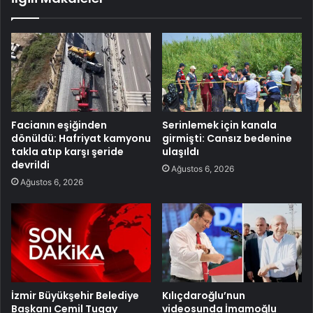
Facianın eşiğinden
Serinlemek için kanala
dönüldü: Hafriyat kamyonu
girmişti: Cansız bedenine
takla atıp karşı şeride
ulaşıldı
devrildi
Ağustos 6, 2026
Ağustos 6, 2026
İzmir Büyükşehir Belediye
Kılıçdaroğlu’nun
Başkanı Cemil Tugay
videosunda İmamoğlu