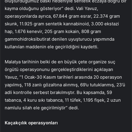
oluşturduğumuz baskı nedeniyle sentetik eczaya doğru bir
kayma olduğunu gösteriyor” dedi. Vali Yavuz,
operasyonlarda ayrıca, 67.844 gram esrar, 22.374 gram
skunk, 11.925 gram sentetik kannabinoid, 3.000 ekstazi
hap, 1.676 kenevir, 205 gram kokain, 808 gram
gammohidroksibutirat denilen uyuşturucu yapımında
kullanılan maddenin ele geçirildiğini kaydetti.
Malatya tarihinin belki de en büyük çete organize suç
örgütü operasyonunu gerçekleştirdiklerini açıklayan
Yavuz, “1 Ocak-30 Kasım tarihleri arasında 20 operasyon
yapılmış, 118 zanlı gözaltına alınmış, 69’u tutuklanmış, 23’ü
adli kontrolle serbest bırakılmıştır. Bu kapsamda, 59
tabanca, 4 kuru sıkı tabanca, 11 tüfek, 1.195 fişek, 2 uzun
namlulu silah ele geçirilmiştir” dedi.
Kaçakçılık operasyonları