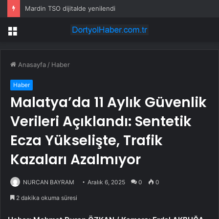
Mardin TSO dijitalde yenilendi
Menü
Anasayfa
/
Haber
Haber
Malatya’da 11 Aylık Güvenlik
Verileri Açıklandı: Sentetik
Ecza Yükselişte, Trafik
Kazaları Azalmıyor
NURCAN BAYRAM
Aralık 6, 2025
0
0
2 dakika okuma süresi