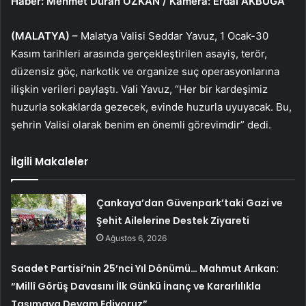
Haber: Mehmet Duran ÖZKAN / Kamera: Erdal AKBUĞA
(MALATYA) –
Malatya Valisi Seddar Yavuz, 1 Ocak-30
Kasım tarihleri arasında gerçekleştirilen asayiş, terör,
düzensiz göç, narkotik ve organize suç operasyonlarına
ilişkin verileri paylaştı. Vali Yavuz, “Her bir kardeşimiz
huzurla sokaklarda gezecek, evinde huzurla uyuyacak. Bu,
şehrin Valisi olarak benim en önemli görevimdir” dedi.
İlgili Makaleler
Çankaya’dan Güvenpark’taki Gazi ve
Şehit Ailelerine Destek Ziyareti
Ağustos 6, 2026
Saadet Partisi’nin 25’nci Yıl Dönümü… Mahmut Arıkan:
“Millî Görüş Davasını İlk Günkü İnanç ve Kararlılıkla
Taşımaya Devam Ediyoruz”