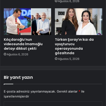
Ağustos 6, 2026
Kılıçdaroğlu’nun
Türkan Şoray’ın kızı da
videosunda İmamoğlu
uyuşturucu
detayı dikkat çekti
operasyonunda
gözaltında
Ağustos 6, 2026
Ağustos 5, 2026
Bir yanıt yazın
E-posta adresiniz yayınlanmayacak.
Gerekli alanlar
*
ile
işaretlenmişlerdir
Y