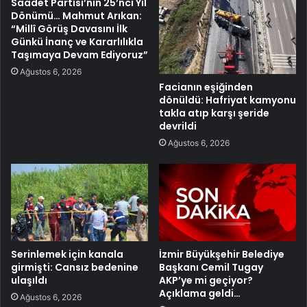
Saadet Partisi’nin 25’nci Yıl
Dönümü… Mahmut Arıkan:
“Millî Görüş Davasını İlk
Günkü İnanç ve Kararlılıkla
Taşımaya Devam Ediyoruz”
Ağustos 6, 2026
Facianın eşiğinden
dönüldü: Hafriyat kamyonu
takla atıp karşı şeride
devrildi
Ağustos 6, 2026
Serinlemek için kanala
İzmir Büyükşehir Belediye
girmişti: Cansız bedenine
Başkanı Cemil Tugay
ulaşıldı
AKP’ye mi geçiyor?
Açıklama geldi…
Ağustos 6, 2026