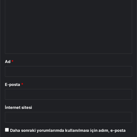
o
r
u
m
*
Ad
*
E-posta
*
İnternet sitesi
Daha sonraki yorumlarımda kullanılması için adım, e-posta