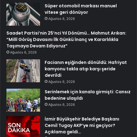
Süper otomobil markası manuel
vitese geri dönüyor
Ağustos 6, 2026
Saadet Partisi’nin 25’nci Yıl Dönümü… Mahmut Arıkan:
“Millî Görüş Davasını İlk Günkü İnanç ve Kararlılıkla
Taşımaya Devam Ediyoruz”
Ağustos 6, 2026
Facianın eşiğinden dönüldü: Hafriyat
kamyonu takla atıp karşı şeride
devrildi
Ağustos 6, 2026
Serinlemek için kanala girmişti: Cansız
bedenine ulaşıldı
Ağustos 6, 2026
İzmir Büyükşehir Belediye Başkanı
Cemil Tugay AKP’ye mi geçiyor?
Açıklama geldi…