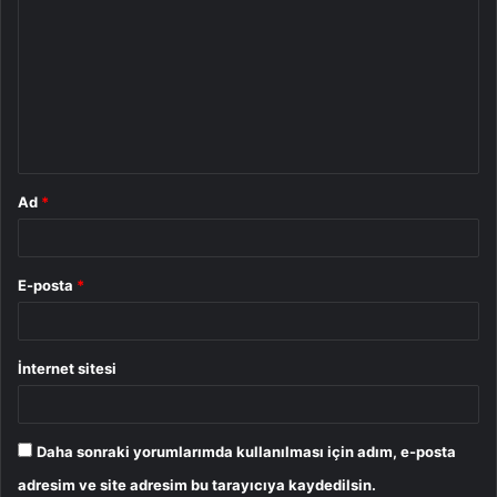
o
r
u
m
*
Ad
*
E-posta
*
İnternet sitesi
Daha sonraki yorumlarımda kullanılması için adım, e-posta
adresim ve site adresim bu tarayıcıya kaydedilsin.