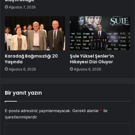
Ağustos 7, 2026
Karadağ Bağımsızlığı 20
Şule Yüksel Şenler’in
Yaşında
Hikayesi Dizi Oluyor
Ağustos 6, 2026
Ağustos 6, 2026
Bir yanıt yazın
E-posta adresiniz yayınlanmayacak.
Gerekli alanlar
*
ile
işaretlenmişlerdir
Y