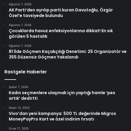
Ağustos 7, 2026
AK Parti’den ayrılıp parti kuran Davutoğlu, Özgür
Özel’e tavsiyede bulundu
Ağustos 7, 2026
Çocuklarda havuz enfeksiyonlarına dikkat! En sık
görülen 5 hastalık
Ağustos 7, 2026
81 İlde Göçmen Kaçakçılığı Denetimi: 25 Organizatör ve
355 Düzensiz Göçmen Yakalandı
Rastgele Haberler
Şubat 7, 2026
Kadın seçmenlere ulaşmak için yaptığı hamle ‘pes
artık’ dedirtti
Nisan 13, 2023
Vivo’dan yeni kampanya: 500 TL değerinde Migros
MoneyPayPro Kart ve özel indirim fırsatı
Ocak 17, 2025