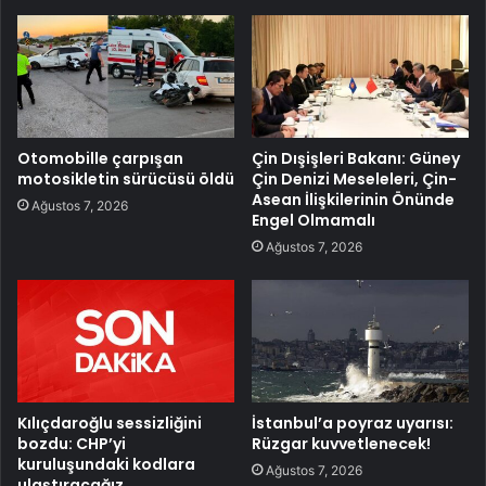
Otomobille çarpışan
Çin Dışişleri Bakanı: Güney
motosikletin sürücüsü öldü
Çin Denizi Meseleleri, Çin-
Asean İlişkilerinin Önünde
Ağustos 7, 2026
Engel Olmamalı
Ağustos 7, 2026
Kılıçdaroğlu sessizliğini
İstanbul’a poyraz uyarısı:
bozdu: CHP’yi
Rüzgar kuvvetlenecek!
kuruluşundaki kodlara
Ağustos 7, 2026
ulaştıracağız