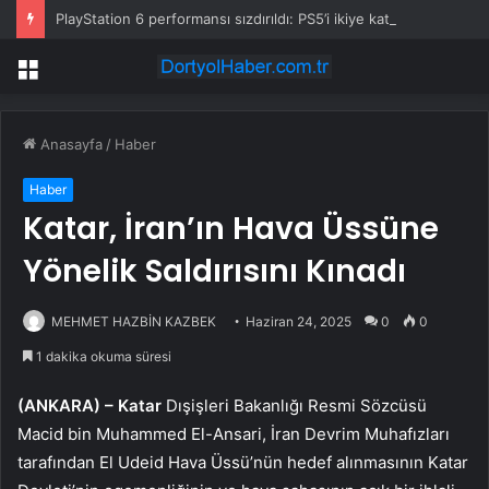
PlayStation 6 performansı sızdırıldı: PS5’i ikiye katlayabilir
Menü
Anasayfa
/
Haber
Haber
Katar, İran’ın Hava Üssüne
Yönelik Saldırısını Kınadı
MEHMET HAZBİN KAZBEK
Haziran 24, 2025
0
0
1 dakika okuma süresi
(ANKARA) –
Katar
Dışişleri Bakanlığı Resmi Sözcüsü
Macid bin Muhammed El-Ansari, İran Devrim Muhafızları
tarafından El Udeid Hava Üssü’nün hedef alınmasının Katar