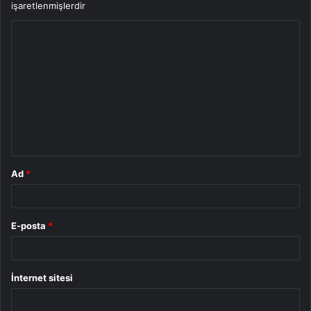
işaretlenmişlerdir
Y
o
r
u
m
*
Ad
*
E-posta
*
İnternet sitesi