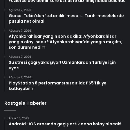
Yüzlerce dev demir küre üst üste dizilmiş halde bulundu
Ağustos 7, 2026
Gürsel Tekin’den ‘tutarlılık’ mesajı… Tarihi meselelerde
pusula net olmalı
Ağustos 7, 2026
Afyonkarahisar yangın son dakika: Afyonkarahisar
yangın olayı nedir? Afyonkarahisar’da yangın mı çıktı,
son durum nedir?
Ağustos 7, 2026
Su stresi çağı yaklaşıyor! Uzmanlardan Türkiye için
uyarı
Ağustos 7, 2026
PlayStation 6 performansı sızdırıldı: PS5’i ikiye
katlayabilir
Rastgele Haberler
Aralık 13, 2025
Android–iOS arasında geçiş artık daha kolay olacak!