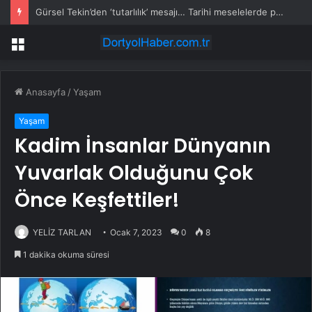
Gürsel Tekin’den ‘tutarlılık’ mesajı… Tarihi meselelerde pusula net olmalı
Menü
Anasayfa
/
Yaşam
Yaşam
Kadim İnsanlar Dünyanın
Yuvarlak Olduğunu Çok
Önce Keşfettiler!
YELİZ TARLAN
Ocak 7, 2023
0
8
1 dakika okuma süresi