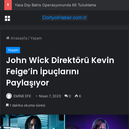
Yasa Dışı Bahis Operasyonunda 66 Tutuklama
Menü
Anasayfa
/
Yaşam
Yaşam
John Wick Direktörü Kevin
Feige’in İpuçlarını
Paylaşıyor
EMİNE EFE
Nisan 7, 2023
0
6
1 dakika okuma süresi