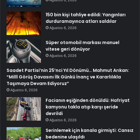
Ağustos 6, 2026
150 bin kişi tahliye edildi: Yangınları
durduramayınca atları saldılar
Ağustos 6, 2026
Süper otomobil markası manuel
vitese geri dönüyor
Ağustos 6, 2026
Saadet Partisi’nin 25’nci Yıl Dönümü… Mahmut Arıkan:
“Millî Görüş Davasını İlk Günkü İnanç ve Kararlılıkla
Taşımaya Devam Ediyoruz”
Ağustos 6, 2026
Facianın eşiğinden dönüldü: Hafriyat
kamyonu takla atıp karşı şeride
devrildi
Ağustos 6, 2026
Serinlemek için kanala girmişti: Cansız
bedenine ulaşıldı