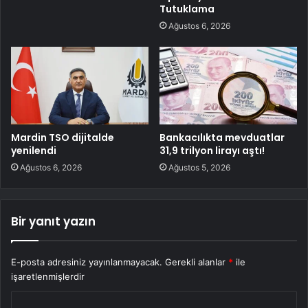
Tutuklama
Ağustos 6, 2026
Mardin TSO dijitalde
Bankacılıkta mevduatlar
yenilendi
31,9 trilyon lirayı aştı!
Ağustos 6, 2026
Ağustos 5, 2026
Bir yanıt yazın
E-posta adresiniz yayınlanmayacak.
Gerekli alanlar
*
ile
işaretlenmişlerdir
Y