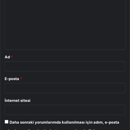
o
r
u
m
*
Ad
*
E-posta
*
İnternet sitesi
Daha sonraki yorumlarımda kullanılması için adım, e-posta