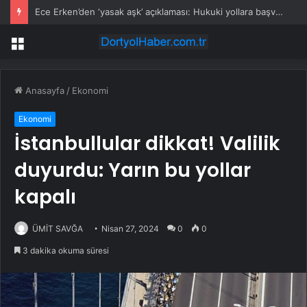
Ece Erken’den ‘yasak aşk’ açıklaması: Hukuki yollara başvuruyor
Menü
Anasayfa
/
Ekonomi
Ekonomi
İstanbullular dikkat! Valilik
duyurdu: Yarın bu yollar
kapalı
ÜMİT SAVĞA
Nisan 27, 2024
0
0
3 dakika okuma süresi