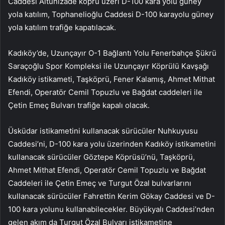
Caddesi Altunizade köprü üzeri D-100 kara yolu güney
yola katılım, Tophanelioğlu Caddesi D-100 karayolu güney
yola katılım trafiğe kapatılacak.
Kadıköy’de, Uzunçayır O-1 Bağlantı Yolu Fenerbahçe Şükrü
Saraçoğlu Spor Kompleksi ile Uzunçayır Köprülü Kavşağı
Kadıköy istikameti, Taşköprü, Fener Kalamış, Ahmet Mithat
Efendi, Operatör Cemil Topuzlu ve Bağdat caddeleri ile
Çetin Emeç Bulvarı trafiğe kapalı olacak.
Üsküdar istikametini kullanacak sürücüler Nuhkuyusu
Caddesi’ni, D-100 kara yolu üzerinden Kadıköy istikametini
kullanacak sürücüler Göztepe Köprüsü’nü, Taşköprü,
Ahmet Mithat Efendi, Operatör Cemil Topuzlu ve Bağdat
Caddeleri ile Çetin Emeç ve Turgut Özal bulvarlarını
kullanacak sürücüler Fahrettin Kerim Gökay Caddesi ve D-
100 kara yolunu kullanabilecekler. Büyükyalı Caddesi’nden
gelen akım da Turgut Özal Bulvarı istikametine