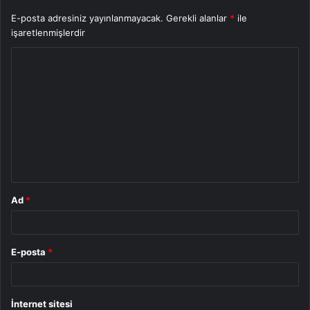
E-posta adresiniz yayınlanmayacak.
Gerekli alanlar
*
ile
işaretlenmişlerdir
Y
o
r
u
m
*
Ad
*
E-posta
*
İnternet sitesi