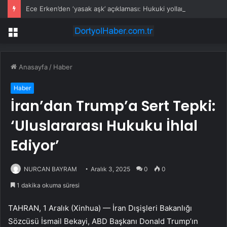
Ece Erken’den ‘yasak aşk’ açıklaması: Hukuki yollara başvuruyor
Menü
Anasayfa
/
Haber
Haber
İran’dan Trump’a Sert Tepki:
‘Uluslararası Hukuku İhlal
Ediyor’
NURCAN BAYRAM
Aralık 3, 2025
0
0
1 dakika okuma süresi
TAHRAN, 1 Aralık (Xinhua) — İran Dışişleri Bakanlığı
Sözcüsü İsmail Bekayi, ABD Başkanı Donald Trump’ın