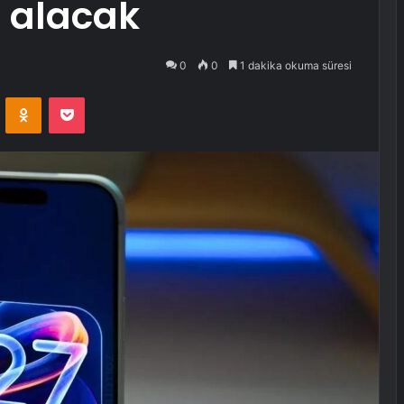
 alacak
0
0
1 dakika okuma süresi
VKontakte
Odnoklassniki
Pocket