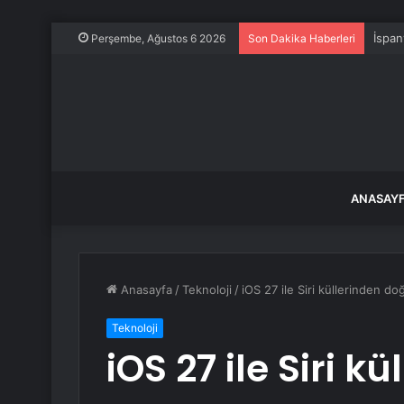
İspan
Perşembe, Ağustos 6 2026
Son Dakika Haberleri
ANASAY
Anasayfa
/
Teknoloji
/
iOS 27 ile Siri küllerinden d
Teknoloji
iOS 27 ile Siri k