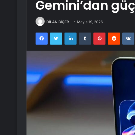
Gemini’dan güç
DİLAN BİÇER
Mayıs 19, 2026
Facebook
Twitter
LinkedIn
Tumblr
Pinterest
Reddit