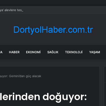
ya’ alevlere teslim oldu: Yaklaşık 60 bin kişi tahliye edildi
FA
HABER
EKONOMI
SAĞLIK
TEKNOLOJI
YAŞAM
oğuyor: Gemini’dan güç alacak
üllerinden doğuyor: