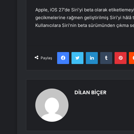
Apple, iOS 27’de Siri’yi beta olarak etiketlemeyi
gecikmelerine rağmen geliştirilmiş Siri’yi hâlâ
Kullanıcılara Siri’nin beta sürümünden çıkma s
Facebook
Twitter
LinkedIn
Tumblr
Pint
Paylaş
DİLAN BİÇER