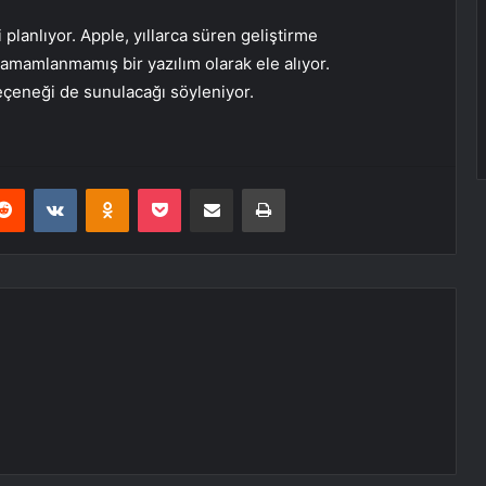
 planlıyor. Apple, yıllarca süren geliştirme
 tamamlanmamış bir yazılım olarak ele alıyor.
eçeneği de sunulacağı söyleniyor.
erest
Reddit
VKontakte
Odnoklassniki
Pocket
E-Posta ile paylaş
Yazdır