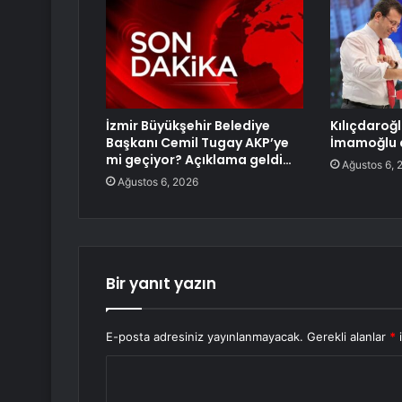
İzmir Büyükşehir Belediye
Kılıçdaroğ
Başkanı Cemil Tugay AKP’ye
İmamoğlu d
mi geçiyor? Açıklama geldi…
Ağustos 6, 
Ağustos 6, 2026
Bir yanıt yazın
E-posta adresiniz yayınlanmayacak.
Gerekli alanlar
*
i
Y
o