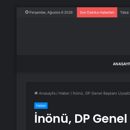
Yasa 
Perşembe, Ağustos 6 2026
Son Dakika Haberleri
ANASAY
Anasayfa
/
Haber
/
İnönü, DP Genel Başkanı Uysal
Haber
İnönü, DP Genel