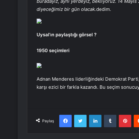
buradayız, aynı yerdeyiz, bekliyoruz. 14 Mayıs 20
diyeceğimiz bir gün olacak.
dedim.
Uysal’ın paylaştığı görsel ?
1950 seçimleri
Adnan Menderes liderliğindeki Demokrat Parti,
karşı ezici bir farkla kazandı. Bu seçim sonucuyl
Facebook
Twitter
LinkedIn
Tumblr
Pint
Paylaş