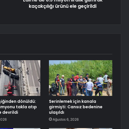
kaçakçılığı ürünü ele geçirildi
şiğinden dönüldü:
Serinlemek için kanala
amyonu takla atıp
girmişti: Cansız bedenine
e devrildi
ulaşıldı
2026
Ağustos 6, 2026