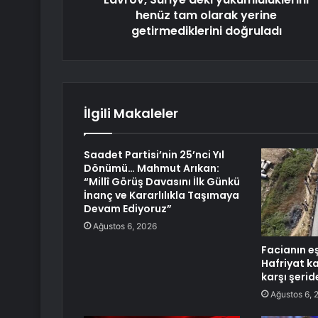
henüz tam olarak yerine
getirmediklerini doğruladı
İlgili Makaleler
Saadet Partisi’nin 25’nci Yıl
Dönümü… Mahmut Arıkan:
“Millî Görüş Davasını İlk Günkü
İnanç ve Kararlılıkla Taşımaya
Devam Ediyoruz”
Ağustos 6, 2026
Facianın e
Hafriyat k
karşı şerid
Ağustos 6, 