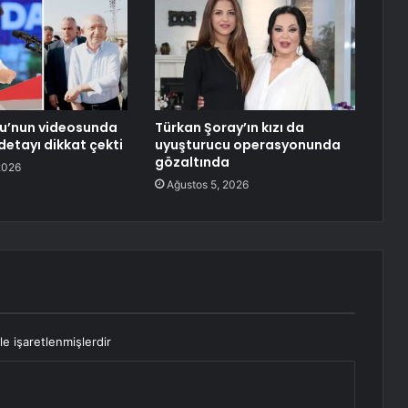
lu’nun videosunda
Türkan Şoray’ın kızı da
etayı dikkat çekti
uyuşturucu operasyonunda
gözaltında
2026
Ağustos 5, 2026
le işaretlenmişlerdir