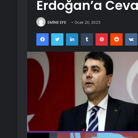
Erdoğan’a Cev
EMİNE EFE
Ocak 20, 2023
Facebook
Twitter
LinkedIn
Tumblr
Pinterest
Reddit