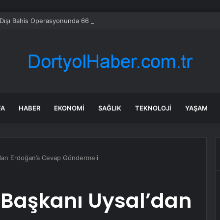
Dışı Bahis Operasyonunda 66 Tutuklama
FA
HABER
EKONOMI
SAĞLIK
TEKNOLOJI
YAŞAM
’dan Erdoğan’a Cevap Göndermeli
 Başkanı Uysal’dan