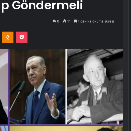
ap Göndermeli
0
11
1 dakika okuma süresi
VKontakte
Odnoklassniki
Pocket