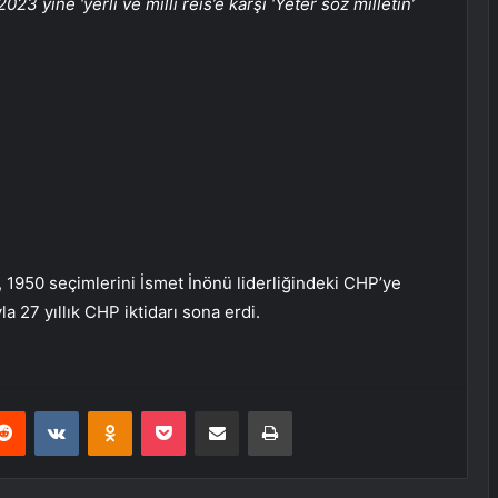
23 yine ‘yerli ve milli reis’e karşı ‘Yeter söz milletin’
 1950 seçimlerini İsmet İnönü liderliğindeki CHP’ye
a 27 yıllık CHP iktidarı sona erdi.
erest
Reddit
VKontakte
Odnoklassniki
Pocket
E-Posta ile paylaş
Yazdır