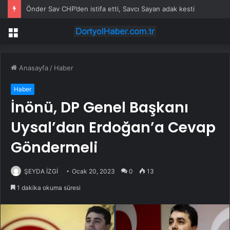
Önder Sav CHP’den istifa etti, Savcı Sayan adak kesti
Menü
Anasayfa
/
Haber
Haber
İnönü, DP Genel Başkanı
Uysal’dan Erdoğan’a Cevap
Göndermeli
ŞEYDA İZGİ
Ocak 20, 2023
0
13
1 dakika okuma süresi