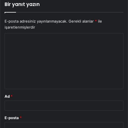
Bir yanıt yazın
E-posta adresiniz yayınlanmayacak.
Gerekli alanlar
*
ile
işaretlenmişlerdir
Y
o
r
u
m
*
Ad
*
E-posta
*