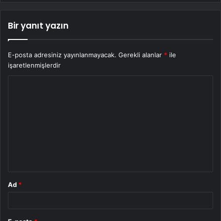
Bir yanıt yazın
E-posta adresiniz yayınlanmayacak.
Gerekli alanlar
*
ile
işaretlenmişlerdir
Y
o
r
u
m
*
Ad
*