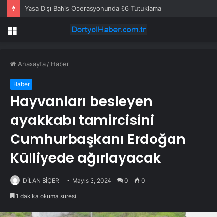
Yasa Dışı Bahis Operasyonunda 66 Tutuklama
Menü
Anasayfa
/
Haber
Haber
Hayvanları besleyen
ayakkabı tamircisini
Cumhurbaşkanı Erdoğan
Külliyede ağırlayacak
DİLAN BİÇER
Mayıs 3, 2024
0
0
1 dakika okuma süresi