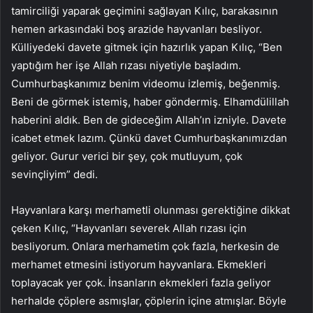
tamirciliği yaparak geçimini sağlayan Kılıç, barakasının
hemen arkasındaki boş arazide hayvanları besliyor.
Külliyedeki davete gitmek için hazırlık yapan Kılıç, “Ben
yaptığım her işe Allah rızası niyetiyle başladım.
Cumhurbaşkanımız benim videomu izlemiş, beğenmiş.
Beni de görmek istemiş, haber göndermiş. Elhamdülillah
haberini aldık. Ben de gideceğim Allah’ın izniyle. Davete
icabet etmek lazım. Çünkü davet Cumhurbaşkanımızdan
geliyor. Gurur verici bir şey, çok mutluyum, çok
sevinçliyim” dedi.
Hayvanlara karşı merhametli olunması gerektiğine dikkat
çeken Kılıç, “Hayvanları severek Allah rızası için
besliyorum. Onlara merhametim çok fazla, herkesin de
merhamet etmesini istiyorum hayvanlara. Ekmekleri
toplayacak yer çok. İnsanların ekmekleri fazla geliyor
herhalde çöplere asmışlar, çöplerin içine atmışlar. Böyle