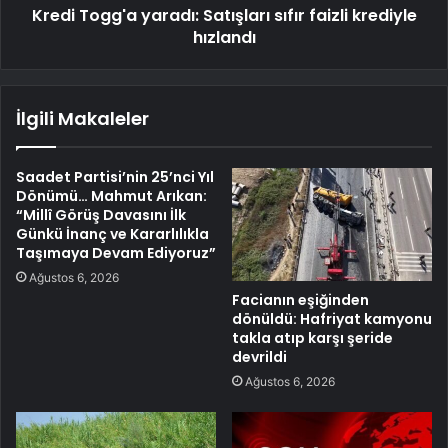
Kredi Togg'a yaradı: Satışları sıfır faizli krediyle
hızlandı
İlgili Makaleler
Saadet Partisi’nin 25’nci Yıl
Dönümü… Mahmut Arıkan:
“Millî Görüş Davasını İlk
Günkü İnanç ve Kararlılıkla
Taşımaya Devam Ediyoruz”
Ağustos 6, 2026
Facianın eşiğinden
dönüldü: Hafriyat kamyonu
takla atıp karşı şeride
devrildi
Ağustos 6, 2026