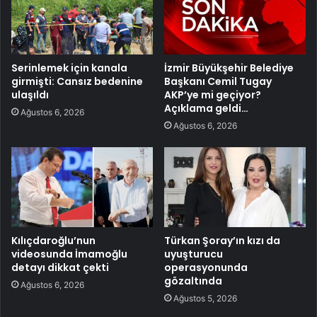
Serinlemek için kanala
İzmir Büyükşehir Belediye
girmişti: Cansız bedenine
Başkanı Cemil Tugay
ulaşıldı
AKP’ye mi geçiyor?
Açıklama geldi…
Ağustos 6, 2026
Ağustos 6, 2026
Kılıçdaroğlu’nun
Türkan Şoray’ın kızı da
videosunda İmamoğlu
uyuşturucu
detayı dikkat çekti
operasyonunda
gözaltında
Ağustos 6, 2026
Ağustos 5, 2026