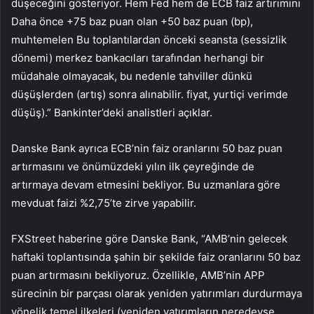
düşeceğini gösteriyor. Hem Fed hem de ECB faiz artırımını
Daha önce +75 baz puan olan +50 baz puan (bp),
muhtemelen Bu toplantılardan önceki seansta (sessizlik
dönemi) merkez bankacıları tarafından herhangi bir
müdahale olmayacak, bu nedenle tahviller dünkü
düşüşlerden (artış) sonra alınabilir. fiyat, yurtiçi verimde
düşüş).” Bankinter’deki analistleri açıklar.
Danske Bank ayrıca ECB’nin faiz oranlarını 50 baz puan
artırmasını ve önümüzdeki yılın ilk çeyreğinde de
artırmaya devam etmesini bekliyor. Bu uzmanlara göre
mevduat faizi %2,75’te zirve yapabilir.
FXStreet haberine göre Danske Bank, “AMB’nin gelecek
haftaki toplantısında şahin bir şekilde faiz oranlarını 50 baz
puan artırmasını bekliyoruz. Özellikle, AMB’nin APP
sürecinin bir parçası olarak yeniden yatırımları durdurmaya
yönelik temel ilkeleri (yeniden yatırımların neredeyse