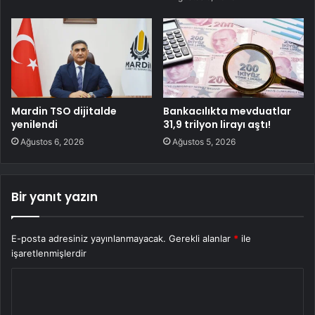
Mardin TSO dijitalde
Bankacılıkta mevduatlar
yenilendi
31,9 trilyon lirayı aştı!
Ağustos 6, 2026
Ağustos 5, 2026
Bir yanıt yazın
E-posta adresiniz yayınlanmayacak.
Gerekli alanlar
*
ile
işaretlenmişlerdir
Y
o