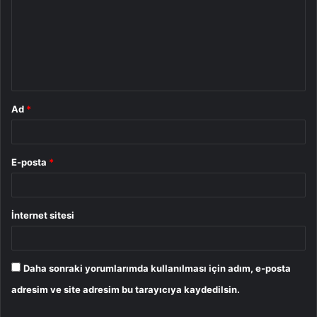
r
u
m
*
Ad
*
E-posta
*
İnternet sitesi
Daha sonraki yorumlarımda kullanılması için adım, e-posta
adresim ve site adresim bu tarayıcıya kaydedilsin.