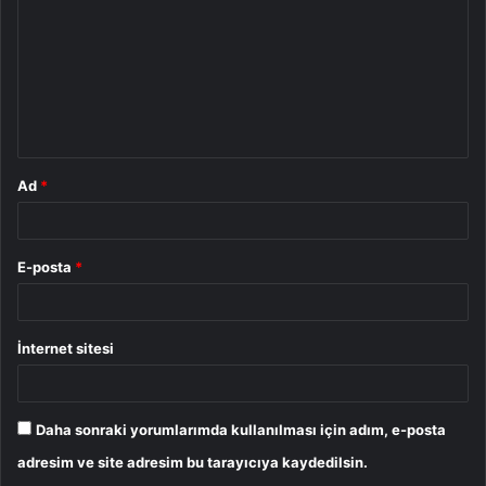
r
u
m
*
Ad
*
E-posta
*
İnternet sitesi
Daha sonraki yorumlarımda kullanılması için adım, e-posta
adresim ve site adresim bu tarayıcıya kaydedilsin.