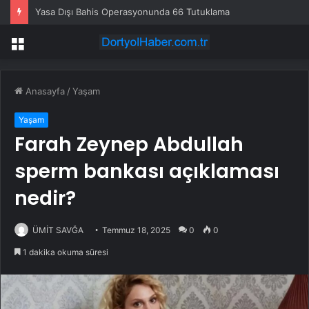
Yasa Dışı Bahis Operasyonunda 66 Tutuklama
Menü
Anasayfa
/
Yaşam
Yaşam
Farah Zeynep Abdullah
sperm bankası açıklaması
nedir?
ÜMİT SAVĞA
Temmuz 18, 2025
0
0
1 dakika okuma süresi