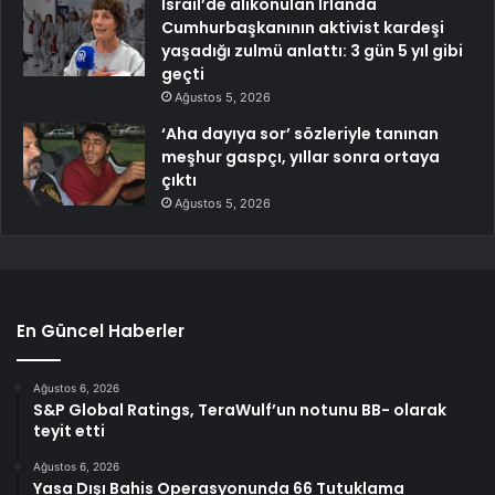
İsrail’de alıkonulan İrlanda
Cumhurbaşkanının aktivist kardeşi
yaşadığı zulmü anlattı: 3 gün 5 yıl gibi
geçti
Ağustos 5, 2026
‘Aha dayıya sor’ sözleriyle tanınan
meşhur gaspçı, yıllar sonra ortaya
çıktı
Ağustos 5, 2026
En Güncel Haberler
Ağustos 6, 2026
S&P Global Ratings, TeraWulf’un notunu BB- olarak
teyit etti
Ağustos 6, 2026
Yasa Dışı Bahis Operasyonunda 66 Tutuklama