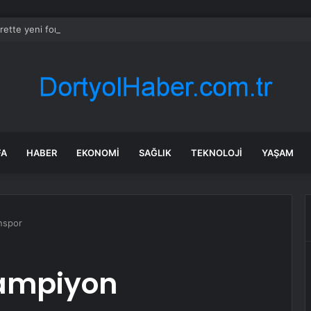
rette yeni formül tartışma yarattı! İşçi ve işveren karşı karşıya
FA
HABER
EKONOMI
SAĞLIK
TEKNOLOJI
YAŞAM
nspor
şampiyon