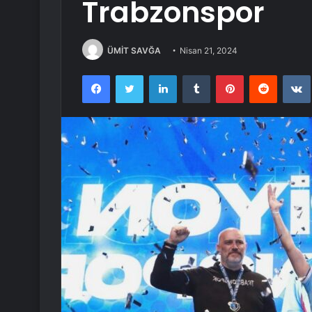
Trabzonspor
ÜMİT SAVĞA
Nisan 21, 2024
Facebook
Twitter
LinkedIn
Tumblr
Pinterest
Reddit