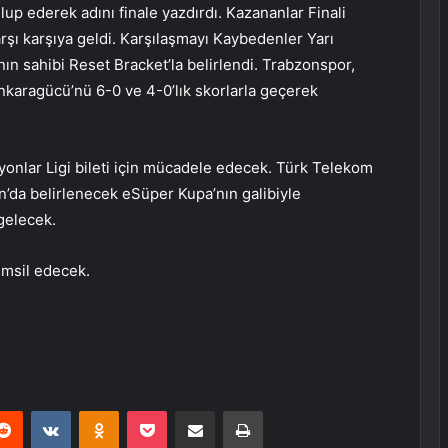
p ederek adını finale yazdırdı. Kazananlar Finali
ı karşıya geldi. Karşılaşmayı Kaybedenler Yarı
n sahibi Reset Bracket’la belirlendi. Trabzonspor,
karagücü’nü 6-0 ve 4-0’lık skorlarla geçerek
onlar Ligi bileti için mücadele edecek. Türk Telekom
’da belirlenecek eSüper Kupa’nın galibiyle
 gelecek.
emsil edecek.
erest
Reddit
VKontakte
Odnoklassniki
Pocket
E-Posta ile paylaş
Yazdır