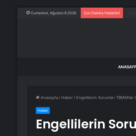
Ece E
Cumartesi, Ağustos 8 2026
Son Dakika Haberleri
ANASAY
Anasayfa
/
Haber
/
Engellilerin Sorunları TBMM’de
Haber
Engellilerin So