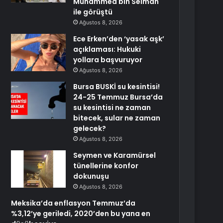
Muhammed bin Selman
ile görüştü
Ağustos 8, 2026
Ece Erken’den ‘yasak aşk’
açıklaması: Hukuki
yollara başvuruyor
Ağustos 8, 2026
Bursa BUSKİ su kesintisi!
24-25 Temmuz Bursa’da
su kesintisi ne zaman
bitecek, sular ne zaman
gelecek?
Ağustos 8, 2026
Seymen ve Karamürsel
tünellerine konfor
dokunuşu
Ağustos 8, 2026
Meksika’da enflasyon Temmuz’da
%3,12’ye geriledi, 2020’den bu yana en