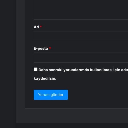
m
*
Ad
*
E-posta
*
Daha sonraki yorumlarımda kullanılması için adı
kaydedilsin.