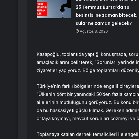
25 Temmuz Bursa’da su
kesintisi ne zaman bitecek,
sular ne zaman gelecek?
Ağustos 8, 2026
Kasapoğlu, toplantıda yaptığı konuşmada, sorun
amaçladıklarını belirterek, “Sorunları yerinde
ziyaretler yapıyoruz. Bölge toplantıları düzenli
Türkiye’nin farklı bölgelerinde engelli bireyle
“Ülkenin dört bir yanındaki 50’den fazla kampım
ailelerinin mutluluğunu görüyoruz. Bu konu bi
da bu hassasiyeti güçlü kılmak. Gereken adımları
ortaya koymayı, mevcut sorunları çözmeyi ve öne
Toplantıya katılan dernek temsilcileri ile engell