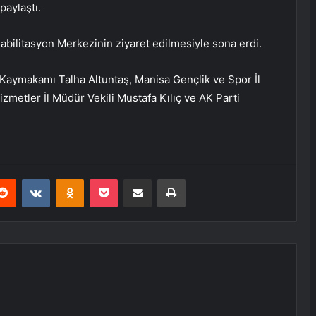
paylaştı.
bilitasyon Merkezinin ziyaret edilmesiyle sona erdi.
 Kaymakamı Talha Altuntaş, Manisa Gençlik ve Spor İl
metler İl Müdür Vekili Mustafa Kılıç ve AK Parti
erest
Reddit
VKontakte
Odnoklassniki
Pocket
E-Posta ile paylaş
Yazdır