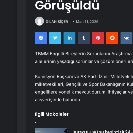
Görüşüldü
DİLAN BİÇER
Mart 11, 2026
Facebook
Twitter
LinkedIn
Tumblr
Pinterest
Reddit
TBMM Engelli Bireylerin Sorunlarını Araştırma 
ailelerinin yaşadığı sorunlar ve çözüm önerile
Komisyon Başkanı ve AK Parti İzmir Milletvek
milletvekilleri, Gençlik ve Spor Bakanlığının Ku
engellilere yönelik mevcut durum, ihtiyaçlar v
alışverişinde bulundu.
İlgili Makaleler
Bursa BUSKİ su kesintisi! 24-