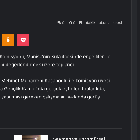
0
0
1 dakika okuma süresi
VKontakte
Odnoklassniki
Pocket
Komisyonu, Manisa’nın Kula ilçesinde engelliler ile
rini değerlendirmek üzere toplandı.
ili Mehmet Muharrem Kasapoğlu ile komisyon üyesi
la Gençlik Kampı’nda gerçekleştirilen toplantıda,
e yapılması gereken çalışmalar hakkında görüş
Seymen ve Karamürsel