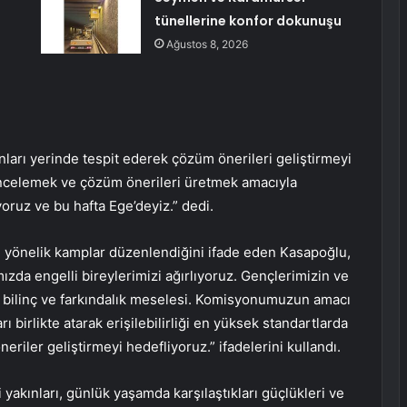
tünellerine konfor dokunuşu
Ağustos 8, 2026
ları yerinde tespit ederek çözüm önerileri geliştirmeyi
 incelemek ve çözüm önerileri üretmek amacıyla
yoruz ve bu hafta Ege’deyiz.” dedi.
re yönelik kamplar düzenlendiğini ifade eden Kasapoğlu,
ızda engelli bireylerimizi ağırlıyoruz. Gençlerimizin ve
r bilinç ve farkındalık meselesi. Komisyonumuzun amacı
 birlikte atarak erişilebilirliği en yüksek standartlarda
riler geliştirmeyi hedefliyoruz.” ifadelerini kullandı.
i yakınları, günlük yaşamda karşılaştıkları güçlükleri ve