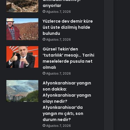
arıyorlar
Ağustos 7, 2026
Yüzlerce dev demir küre
üst üste dizilmiş halde
bulundu
Ağustos 7, 2026
Gürsel Tekin’den
‘tutarlılık’ mesajı… Tarihi
meselelerde pusula net
olmalı
Ağustos 7, 2026
Afyonkarahisar yangın
son dakika:
Afyonkarahisar yangın
olayı nedir?
Afyonkarahisar’da
yangın mı çıktı, son
durum nedir?
Ağustos 7, 2026