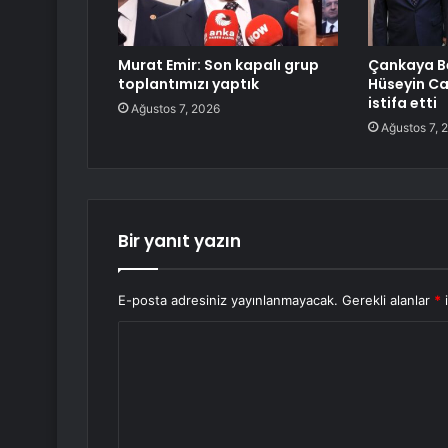
Murat Emir: Son kapalı grup
Çankaya Be
toplantımızı yaptık
Hüseyin C
istifa etti
Ağustos 7, 2026
Ağustos 7, 
Bir yanıt yazın
E-posta adresiniz yayınlanmayacak.
Gerekli alanlar
*
i
Y
o
r
u