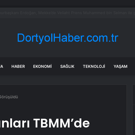
rken’den ‘yasak aşk’ açıklaması: Hukuki yollara başvuruyor
FA
HABER
EKONOMI
SAĞLIK
TEKNOLOJI
YAŞAM
 Görüşüldü
runları TBMM’de