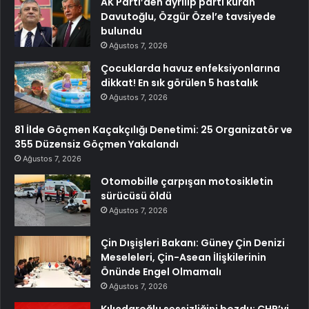
AK Parti’den ayrılıp parti kuran
Davutoğlu, Özgür Özel’e tavsiyede
bulundu
Ağustos 7, 2026
Çocuklarda havuz enfeksiyonlarına
dikkat! En sık görülen 5 hastalık
Ağustos 7, 2026
81 İlde Göçmen Kaçakçılığı Denetimi: 25 Organizatör ve
355 Düzensiz Göçmen Yakalandı
Ağustos 7, 2026
Otomobille çarpışan motosikletin
sürücüsü öldü
Ağustos 7, 2026
Çin Dışişleri Bakanı: Güney Çin Denizi
Meseleleri, Çin-Asean İlişkilerinin
Önünde Engel Olmamalı
Ağustos 7, 2026