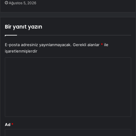
Ağustos 5, 2026
Bir yanıt yazın
E-posta adresiniz yayınlanmayacak.
Gerekli alanlar
*
ile
işaretlenmişlerdir
Y
o
r
u
m
*
Ad
*