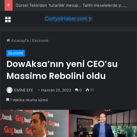
Gürsel Tekin’den ‘tutarlılık’ mesajı… Tarihi meselelerde pusula net olmalı
Menü
Anasayfa
/
Ekonomi
Ekonomi
DowAksa’nın yeni CEO’su
Massimo Rebolini oldu
EMİNE EFE
Haziran 20, 2023
0
11
1 dakika okuma süresi