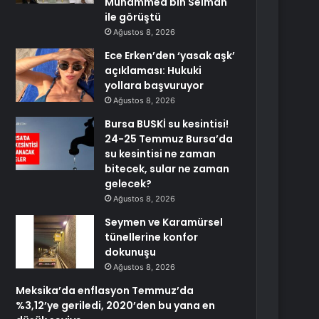
Muhammed bin Selman
ile görüştü
Ağustos 8, 2026
Ece Erken’den ‘yasak aşk’
açıklaması: Hukuki
yollara başvuruyor
Ağustos 8, 2026
Bursa BUSKİ su kesintisi!
24-25 Temmuz Bursa’da
su kesintisi ne zaman
bitecek, sular ne zaman
gelecek?
Ağustos 8, 2026
Seymen ve Karamürsel
tünellerine konfor
dokunuşu
Ağustos 8, 2026
Meksika’da enflasyon Temmuz’da
%3,12’ye geriledi, 2020’den bu yana en