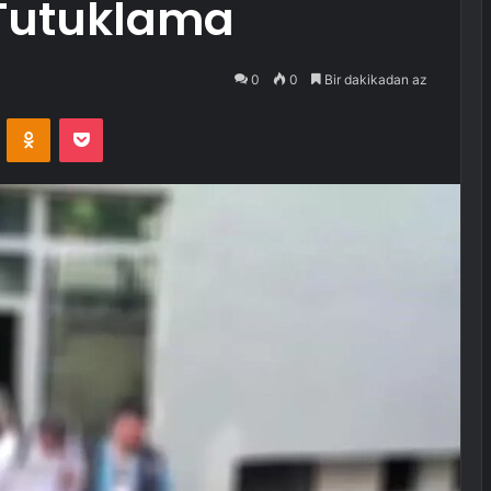
 Tutuklama
0
0
Bir dakikadan az
VKontakte
Odnoklassniki
Pocket