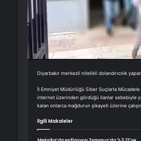
Diyarbakır merkezli nitelikli dolandırıcılık yap
İl Emniyet Müdürlüğü Siber Suçlarla Mücadele
internet üzerinden gördüğü ilanlar sebebiyle ya
kalan onlarca mağdurun şikayeti üzerine çalışm
İlgili Makaleler
Meksika’da enflasyon Temmuz’da %3,12’ye