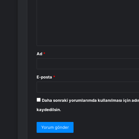
r
u
m
*
Ad
*
E-posta
*
Daha sonraki yorumlarımda kullanılması için adı
kaydedilsin.