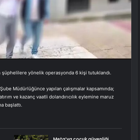
an şüphelilere yönelik operasyonda 6 kişi tutuklandı.
 Şube Müdürlüğünce yapılan çalışmalar kapsamında;
tırım ve kazanç vaatli dolandırıcılık eylemine maruz
a başlattı.
Meta’ya çocuk güvenliği