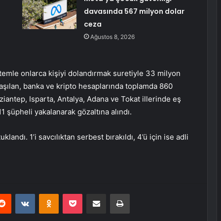
davasında 567 milyon dolar
ceza
Ağustos 8, 2026
emle onlarca kişiyi dolandırmak suretiyle 33 milyon
laşılan, banka ve kripto hesaplarında toplamda 860
iantep, Isparta, Antalya, Adana ve Tokat illerinde eş
 şüpheli yakalanarak gözaltına alındı.
landı. 1’i savcılıktan serbest bırakıldı, 4’ü için ise adli
erest
Reddit
VKontakte
Odnoklassniki
Pocket
E-Posta ile paylaş
Yazdır