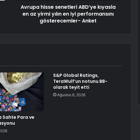
Avrupa hisse senetleri ABD’ye kıyasla
en az yirmi yılın en iyi performansını
gösterecemler- Anket
S&P Global Ratings,
TeraWulf’un notunu BB-
olarak teyit etti
Ağustos 6, 2026
a Sahte Para ve
asyonu
2026