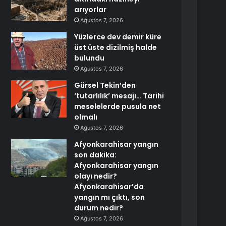
arıyorlar
Ağustos 7, 2026
Yüzlerce dev demir küre
üst üste dizilmiş halde
bulundu
Ağustos 7, 2026
Gürsel Tekin’den
‘tutarlılık’ mesajı… Tarihi
meselelerde pusula net
olmalı
Ağustos 7, 2026
Afyonkarahisar yangın
son dakika:
Afyonkarahisar yangın
olayı nedir?
Afyonkarahisar’da
yangın mı çıktı, son
durum nedir?
Ağustos 7, 2026