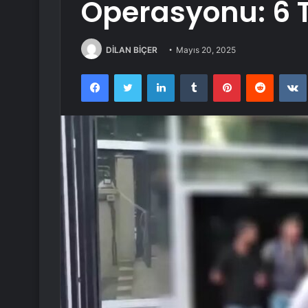
Operasyonu: 6
DİLAN BİÇER
Mayıs 20, 2025
Facebook
Twitter
LinkedIn
Tumblr
Pinterest
Reddit