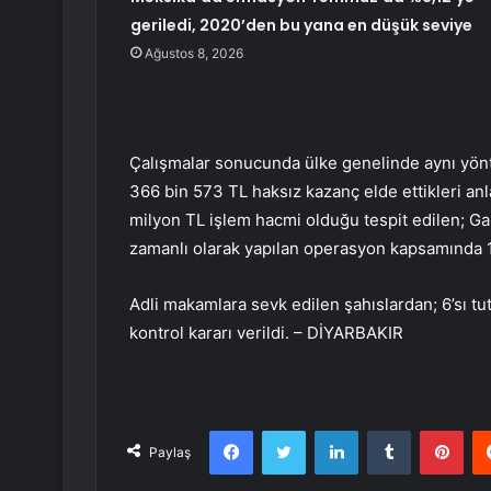
geriledi, 2020’den bu yana en düşük seviye
Ağustos 8, 2026
Çalışmalar sonucunda ülke genelinde aynı yönt
366 bin 573 TL haksız kazanç elde ettikleri an
milyon TL işlem hacmi olduğu tespit edilen; Gaz
zamanlı olarak yapılan operasyon kapsamında 11
Adli makamlara sevk edilen şahıslardan; 6’sı tutuk
kontrol kararı verildi. – DİYARBAKIR
Facebook
Twitter
LinkedIn
Tumblr
Pint
Paylaş