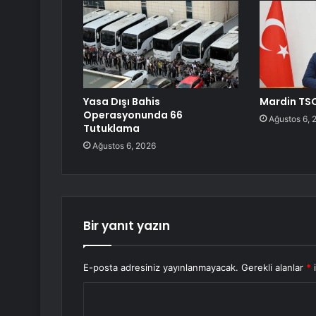
Yasa Dışı Bahis
Mardin TSO
Operasyonunda 66
Ağustos 6, 
Tutuklama
Ağustos 6, 2026
Bir yanıt yazın
E-posta adresiniz yayınlanmayacak.
Gerekli alanlar
*
i
Y
o