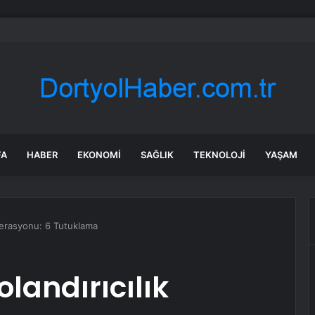
rken’den ‘yasak aşk’ açıklaması: Hukuki yollara başvuruyor
FA
HABER
EKONOMI
SAĞLIK
TEKNOLOJI
YAŞAM
Operasyonu: 6 Tutuklama
landırıcılık