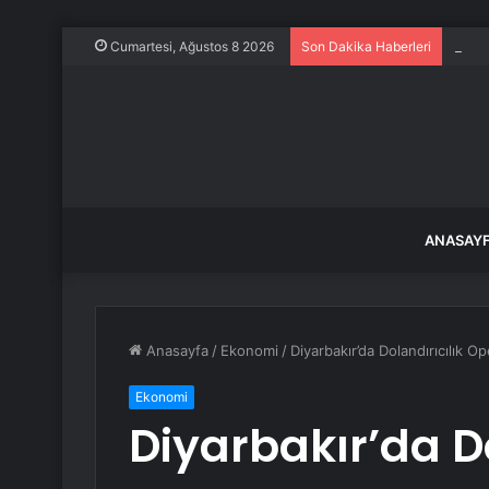
Ece E
Cumartesi, Ağustos 8 2026
Son Dakika Haberleri
ANASAY
Anasayfa
/
Ekonomi
/
Diyarbakır’da Dolandırıcılık 
Ekonomi
Diyarbakır’da Do